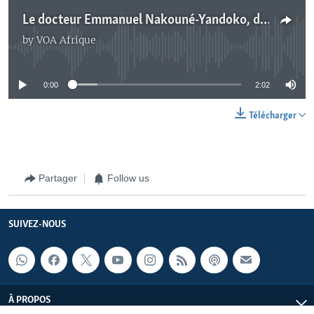
Le docteur Emmanuel Nakouné-Yandoko, de l'Institut Pasteur de Bangui, joint par Félix Yépassis-Zembrou
by
VOA Afrique
No media source currently available
0:00
2:02
Télécharger
Partager
Follow us
SUIVEZ-NOUS
À PROPOS