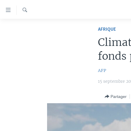
Liens
d'accessibilité
Recherche
Menu
À LA UNE
principal
AFRIQUE
Retour
TV
AFRIQUE
Climat
à
RADIO
ÉTATS-UNIS
LE MONDE AUJOURD'HUI
la
fonds 
navigation
AUTRES LANGUES
MONDE
VOA60 AFRIQUE
LE MONDE AUJOURD'HUI
principale
SPORT
WASHINGTON FORUM
À VOTRE AVIS
BAMBARA
AFP
Retour
à
CORRESPONDANT VOA
VOTRE SANTÉ VOTRE AVENIR
FULFULDE
15 septembre 2
la
FOCUS SAHEL
LE MONDE AU FÉMININ
LINGALA
recherche
Partager
REPORTAGES
L'AMÉRIQUE ET VOUS
SANGO
VOUS + NOUS
DIALOGUE DES RELIGIONS
CARNET DE SANTÉ
RM SHOW