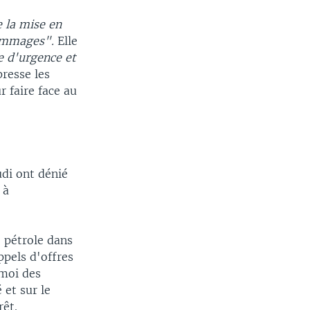
e la mise en
dommages".
Elle
re d'urgence et
presse les
r faire face au
di ont dénié
 à
 pétrole dans
ppels d'offres
émoi des
 et sur le
rêt.