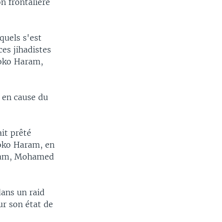
n frontalière
quels s'est
ces jihadistes
Boko Haram,
e en cause du
it prêté
Boko Haram, en
aram, Mohamed
dans un raid
ur son état de