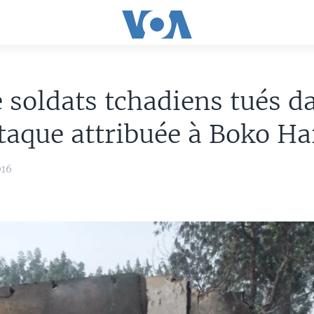
 soldats tchadiens tués d
taque attribuée à Boko H
016