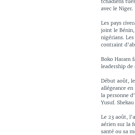
tchadiens tués
avec le Niger.
Les pays river
joint le Bénin
nigérians. Les
contraint d'ab
Boko Haram fai
leadership de
Début août, l
allégeance en
la personne d
Yusuf. Shekau 
Le 23 août, l'
aérien sur la 
santé ou sa mo