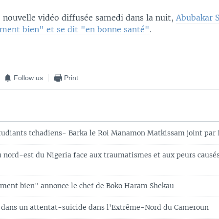
 nouvelle vidéo diffusée samedi dans la nuit,
Abubakar S
ement bien" et se dit "en bonne santé"
.
Follow us
Print
tudiants tchadiens- Barka le Roi Manamon Matkissam joint par 
u nord-est du Nigeria face aux traumatismes et aux peurs causé
tement bien" annonce le chef de Boko Haram Shekau
és dans un attentat-suicide dans l'Extrême-Nord du Cameroun