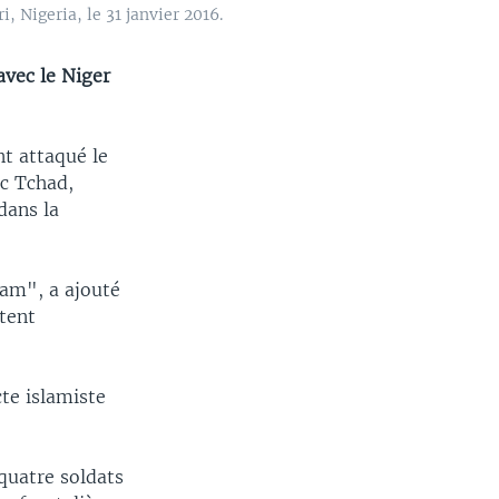
Nigeria, le 31 janvier 2016.
avec le Niger
t attaqué le
ac Tchad,
dans la
ram", a ajouté
tent
te islamiste
quatre soldats