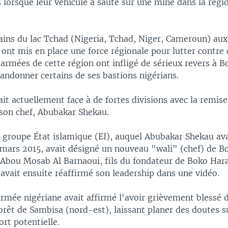
 lorsque leur véhicule a sauté sur une mine dans la régio
ains du lac Tchad (Nigeria, Tchad, Niger, Cameroun) aux
, ont mis en place une force régionale pour lutter contre 
 armées de cette région ont infligé de sérieux revers à 
andonner certains de ses bastions nigérians.
t actuellement face à de fortes divisions avec la remis
 son chef, Abubakar Shekau.
e groupe État islamique (EI), auquel Abubakar Shekau ava
 mars 2015, avait désigné un nouveau "wali" (chef) de 
'Abou Mosab Al Barnaoui, fils du fondateur de Boko H
avait ensuite réaffirmé son leadership dans une vidéo.
armée nigériane avait affirmé l'avoir grièvement blessé 
forêt de Sambisa (nord-est), laissant planer des doutes s
rt potentielle.