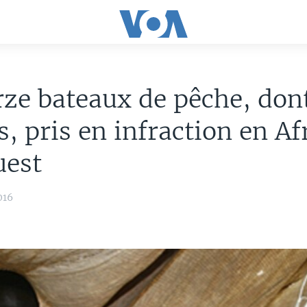
ze bateaux de pêche, don
s, pris en infraction en Af
uest
016