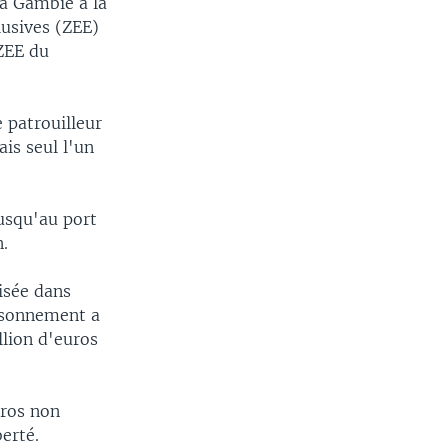
la Gambie à la
lusives (ZEE)
 ZEE du
e patrouilleur
is seul l'un
jusqu'au port
n.
isée dans
isonnement a
lion d'euros
uros non
berté.