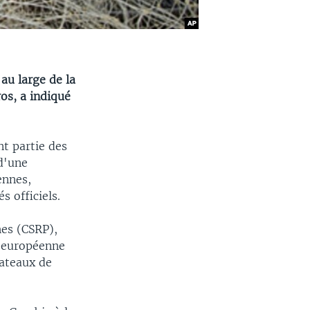
 au large de la
os, a indiqué
nt partie des
 d'une
ennes,
 officiels.
hes (CSRP),
n européenne
bateaux de