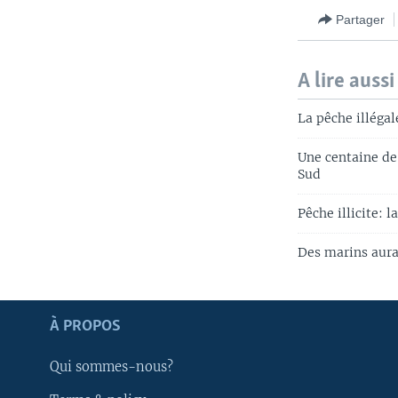
Partager
A lire aussi
La pêche illéga
Une centaine de 
Sud
Pêche illicite: 
Des marins aurai
Apprenez L'anglais
À PROPOS
SUIVEZ-NOUS
Qui sommes-nous?