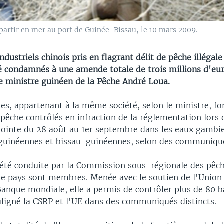
 partir en mer au port de Guinée-Bissau, le 10 mars 2009.
ndustriels chinois pris en flagrant délit de pêche illégale
é condamnés à une amende totale de trois millions d'eur
le ministre guinéen de la Pêche André Loua.
es, appartenant à la même société, selon le ministre, fo
pêche contrôlés en infraction de la réglementation lors
jointe du 28 août au 1er septembre dans les eaux gambi
 guinéennes et bissau-guinéennes, selon des communiqués
 été conduite par la Commission sous-régionale des pêc
re pays sont membres. Menée avec le soutien de l'Unio
Banque mondiale, elle a permis de contrôler plus de 80 
uligné la CSRP et l'UE dans des communiqués distincts.