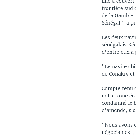
Elle a couvert
frontière sud 
de la Gambie, 
Sénégal", a pr
Les deux navir
sénégalais Ké
d'entre eux a 
"Le navire chi
de Conakry et 
Compte tenu de
notre zone éc
condamné le b
d'amende, a a
"Nous avons dé
négociables", 