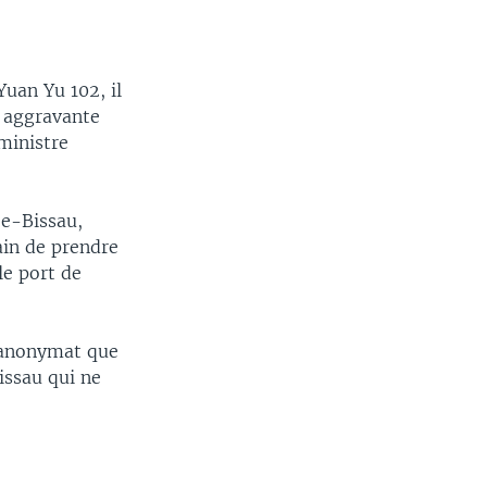
uan Yu 102, il
e aggravante
ministre
ée-Bissau,
ain de prendre
le port de
l'anonymat que
issau qui ne