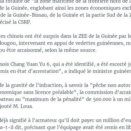
 la totalité de "la zone maritime de la frontière nord de 
de la Guinée, englobant ainsi les zones économiques exc
de la Guinée-Bissau, de la Guinée et la partie Sud de la
écisé la CSRP.
es chinois ont été surpris dans la ZEE de la Guinée par l
dougou, intervenant en appui de vedettes guinéennes, ma
pu être arraisonné, selon la même source.
nois Chang Yuan Yu 6, qui a été identifié, a été escorté 
mis en état d'arrestation", a indiqué le ministre guinée
 la gravité de l'infraction, à savoir la "pêche non autor
onomique sans licence préalable", la commission d'arra
ateau au "maximum de la pénalité" de 500.000 à un mil
jouté M. Loua.
jà signifié à l'armateur qu'il doit payer un million d'e
a-t-il dit, précisant que l'équipage avait été remis en li