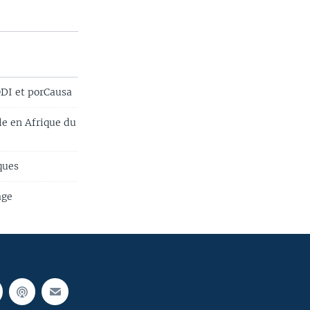
ODI et porCausa
le en Afrique du
ques
age