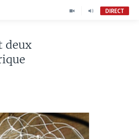
DIRECT
t deux
rique