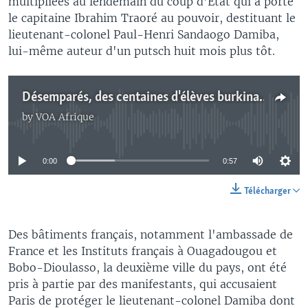
multipliées au lendemain du coup d'Etat qui a porté
le capitaine Ibrahim Traoré au pouvoir, destituant le
lieutenant-colonel Paul-Henri Sandaogo Damiba,
lui-même auteur d'un putsch huit mois plus tôt.
Désemparés, des centaines d'élèves burkinabè manifestent à Djibo
by
VOA Afrique
No media source currently available
0:00
0:57
Télécharger
Des bâtiments français, notamment l'ambassade de
France et les Instituts français à Ouagadougou et
Bobo-Dioulasso, la deuxième ville du pays, ont été
pris à partie par des manifestants, qui accusaient
Paris de protéger le lieutenant-colonel Damiba dont