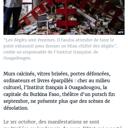
"Les dégâts sont énormes. Il faudra attendre de faire le
point exhaustif pour dresser un bilan chiffré des dégâts",
confie un responsable de l'Institut française. de
Ouagadougou.
Murs calcinés, vitres brisées, portes défoncées,
ordinateurs et livres éparpillés : cher au milieu
culturel, l'Institut français à Ouagadougou, la
capitale du Burkina Faso, théâtre d'un putsch fin
septembre, ne présente plus que des scènes de
désolation.
Le 1er octobre, des manifestations se sont