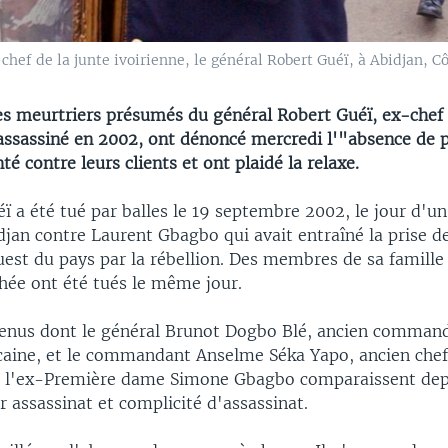
chef de la junte ivoirienne, le général Robert Guéï, à Abidjan, Cô
es meurtriers présumés du général Robert Guéï, ex-chef 
 assassiné en 2002, ont dénoncé mercredi l'"absence de 
té contre leurs clients et ont plaidé la relaxe.
ï a été tué par balles le 19 septembre 2002, le jour d'u
jan contre Laurent Gbagbo qui avait entraîné la prise d
uest du pays par la rébellion. Des membres de sa famille 
hée ont été tués le même jour.
enus dont le général Brunot Dogbo Blé, ancien command
caine, et le commandant Anselme Séka Yapo, ancien chef 
 l'ex-Première dame Simone Gbagbo comparaissent depu
 assassinat et complicité d'assassinat.