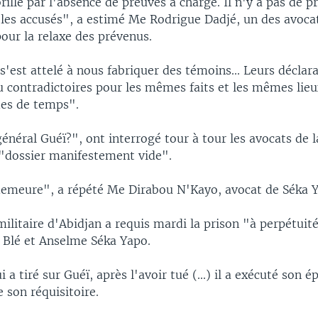
rillé par l'absence de preuves à charge. Il n'y a pas de p
 les accusés", a estimé Me Rodrigue Dadjé, un des avoc
pour la relaxe des prévenus.
 s'est attelé à nous fabriquer des témoins... Leurs déclar
 contradictoires pour les mêmes faits et les mêmes lieu
es de temps".
général Guéï?", ont interrogé tour à tour les avocats de l
"dossier manifestement vide".
emeure", a répété Me Dirabou N'Kayo, avocat de Séka 
ilitaire d'Abidjan a requis mardi la prison "à perpétuit
Blé et Anselme Séka Yapo.
 a tiré sur Guéï, après l'avoir tué (...) il a exécuté son é
e son réquisitoire.