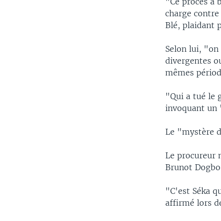
"Ce procès a b
charge contre
Blé, plaidant 
Selon lui, "on
divergentes ou
mêmes périod
"Qui a tué le 
invoquant un 
Le "mystère d
Le procureur m
Brunot Dogbo 
"C'est Séka qui
affirmé lors d