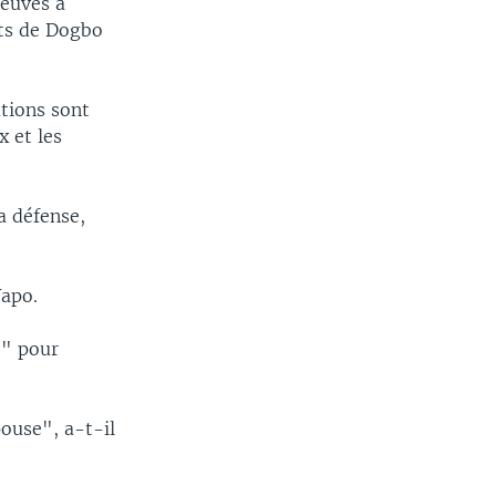
reuves à
ats de Dogbo
ations sont
x et les
a défense,
Yapo.
é" pour
pouse", a-t-il