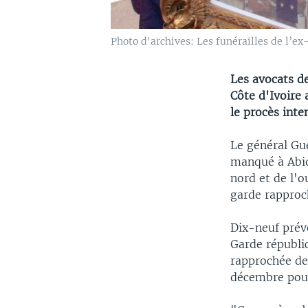
Photo d'archives: Les funérailles de l’ex-
Les avocats d
Côte d'Ivoire
le procès inten
Le général Gué
manqué à Abid
nord et de l'o
garde rapproc
Dix-neuf prév
Garde républi
rapprochée de
décembre pour