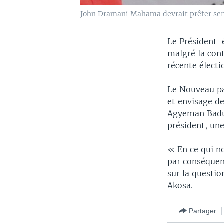
John Dramani Mahama devrait prêter ser
Le Président-
malgré la cont
récente électi
Le Nouveau pa
et envisage de
Agyeman Badu A
président, une
« En ce qui n
par conséquent
sur la questio
Akosa.
Partager