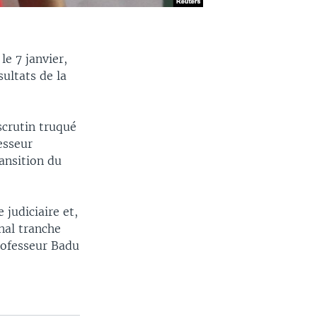
e 7 janvier,
ultats de la
crutin truqué
esseur
ransition du
judiciaire et,
nal tranche
professeur Badu