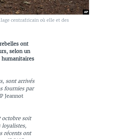
age centrafricain où elle et des
rebelles ont
urs, selon un
es humanitaires
s, sont arrivés
es fournies par
FP Jeannot
 octobre soit
 loyalistes,
s récents ont