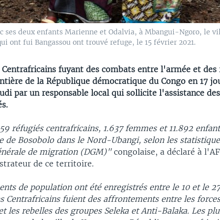
 ses deux enfants Marienne et Odalvia, à Mbangui-Ngoro, le vill
i ont fui Bangassou ont trouvé refuge, le 15 février 2021.
 Centrafricains fuyant des combats entre l'armée et des 
ontière de la République démocratique du Congo en 17 jo
udi par un responsable local qui sollicite l'assistance d
és.
059 réfugiés centrafricains, 1.637 femmes et 11.892 enfant
ire de Bosobolo dans le Nord-Ubangi, selon les statistiqu
générale de migration (DGM)"
congolaise, a déclaré à l'A
trateur de ce territoire.
s de population ont été enregistrés entre le 10 et le 27
es Centrafricains fuient des affrontements entre les forces
et les rebelles des groupes Seleka et Anti-Balaka. Les plu