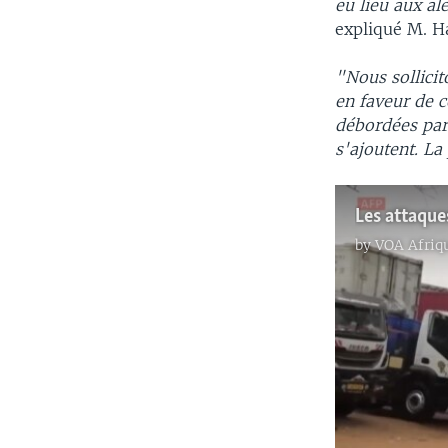
eu lieu aux al
expliqué M. H
"Nous sollicit
en faveur de c
débordées par 
s'ajoutent. La
by
VOA Afriq