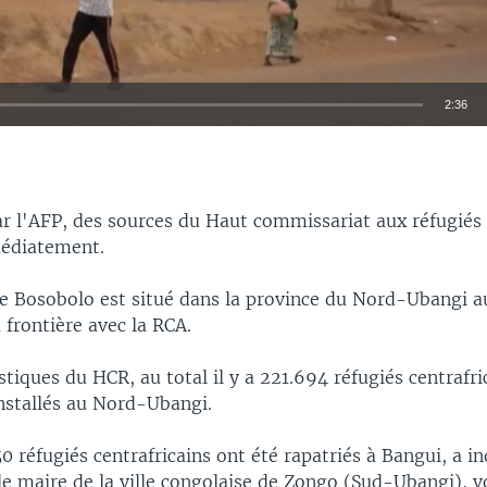
2:36
EMBED
ar l'AFP, des sources du Haut commissariat aux réfugiés
médiatement.
 de Bosobolo est situé dans la province du Nord-Ubangi 
a frontière avec la RCA.
istiques du HCR, au total il y a 221.694 réfugiés centrafr
installés au Nord-Ubangi.
0 réfugiés centrafricains ont été rapatriés à Bangui, a i
le maire de la ville congolaise de Zongo (Sud-Ubangi), v