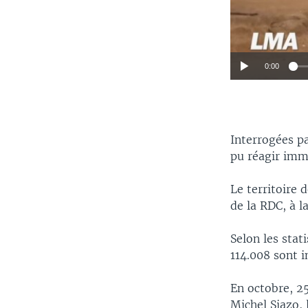
0:00
Interrogées p
pu réagir im
Le territoire
de la RDC, à l
Selon les stat
114.008 sont 
En octobre, 25
Michel Siazo, 