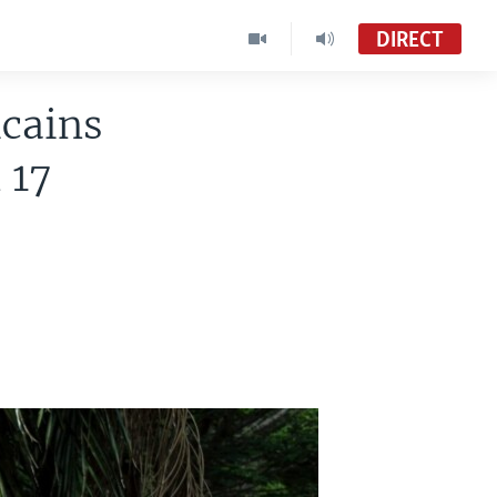
DIRECT
icains
 17