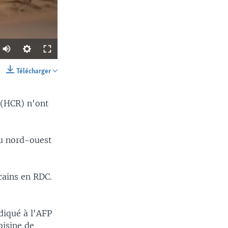
Télécharger
SHARE
 (HCR) n'ont
au nord-ouest
width
px
icains en RDC.
ndiqué à l'AFP
oisine de