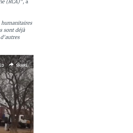
ine (RCA)",
a
s humanitaires
s sont déjà
 d'autres
ED
SHARE