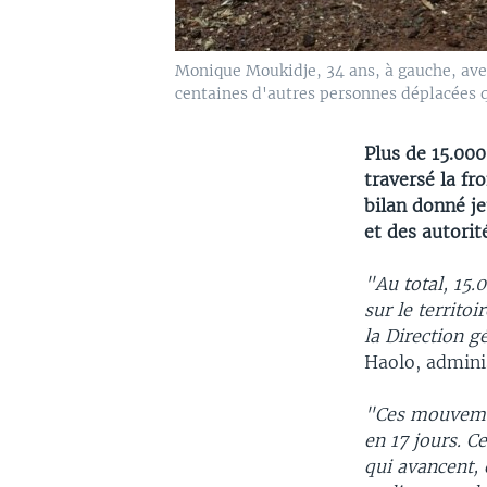
Monique Moukidje, 34 ans, à gauche, avec
centaines d'autres personnes déplacées qu
Plus de 15.000
traversé la fr
bilan donné je
et des autorit
"Au total, 15.
sur le territo
la Direction 
Haolo, adminis
"Ces mouvement
en 17 jours. C
qui avancent, 