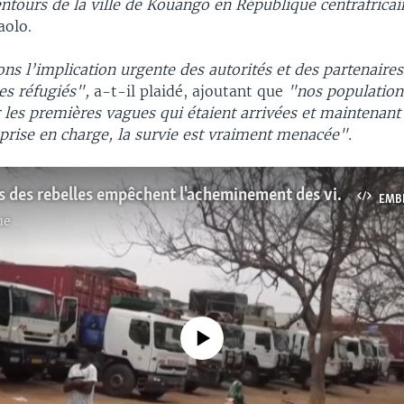
entours de la ville de Kouango en République centrafrica
aolo.
ons l’implication urgente des autorités et des partenaire
es réfugiés",
a-t-il plaidé, ajoutant que
"nos population
les premières vagues qui étaient arrivées et maintenant
 prise en charge, la survie est vraiment menacée".
Les attaques des rebelles empêchent l'acheminement des vivres vers Bangui
EMB
ue
No media source currently available