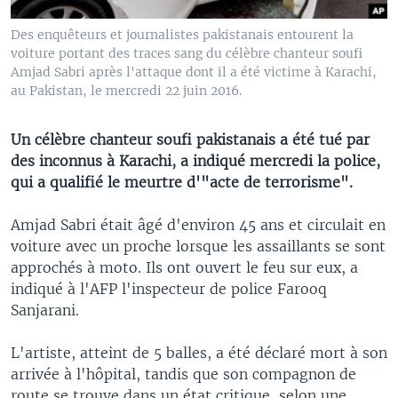
Des enquêteurs et journalistes pakistanais entourent la
voiture portant des traces sang du célèbre chanteur soufi
Amjad Sabri après l'attaque dont il a été victime à Karachi,
au Pakistan, le mercredi 22 juin 2016.
Un célèbre chanteur soufi pakistanais a été tué par
des inconnus à Karachi, a indiqué mercredi la police,
qui a qualifié le meurtre d'"acte de terrorisme".
Amjad Sabri était âgé d'environ 45 ans et circulait en
voiture avec un proche lorsque les assaillants se sont
approchés à moto. Ils ont ouvert le feu sur eux, a
indiqué à l'AFP l'inspecteur de police Farooq
Sanjarani.
L'artiste, atteint de 5 balles, a été déclaré mort à son
arrivée à l'hôpital, tandis que son compagnon de
route se trouve dans un état critique, selon une