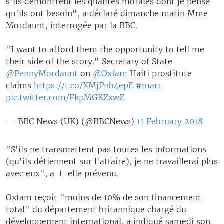
s'ils démontrent les qualités morales dont je pense
qu'ils ont besoin", a déclaré dimanche matin Mme
Mordaunt, interrogée par la BBC.
"I want to afford them the opportunity to tell me
their side of the story." Secretary of State
@PennyMordaunt
on
@Oxfam
Haiti prostitute
claims
https://t.co/XMjPnb4epE
#marr
pic.twitter.com/FkpMGKZxwZ
— BBC News (UK) (@BBCNews)
11 February 2018
"S'ils ne transmettent pas toutes les informations
(qu'ils détiennent sur l'affaire), je ne travaillerai plus
avec eux", a-t-elle prévenu.
Oxfam reçoit "moins de 10% de son financement
total" du département britannique chargé du
développement international, a indiqué samedi son