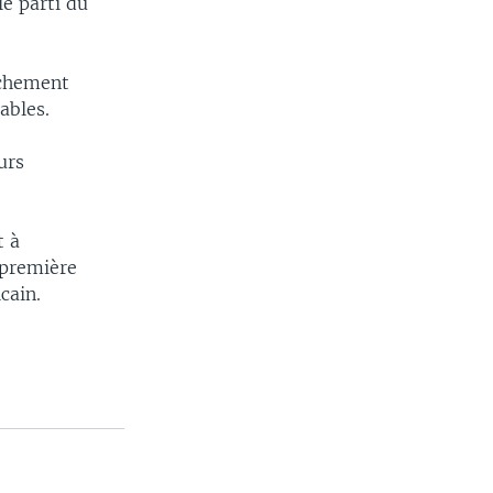
le parti du
ouchement
ables.
urs
t à
 première
cain.