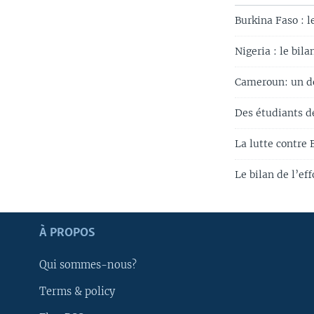
Burkina Faso : l
Nigeria : le bil
Cameroun: un do
Des étudiants d
La lutte contre
Le bilan de l’ef
Apprenez L'anglais
À PROPOS
SUIVEZ-NOUS
Qui sommes-nous?
Terms & policy