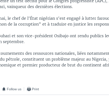
ente un test décisif pour le Congrès progressiste (APC), 
ri, vainqueur des dernières élections.
mai, le chef de l'État nigérian s'est engagé à lutter far
on de la corruption" et à traduire en justice les respons
uhari et son vice-président Osibajo ont rendu publics le
n septembre.
étournements des ressources nationales, liées notammen
n du pétrole, constituent un problème majeur au Nigeria,
nomique et premier producteur de brut du continent afri
Follow us
Print