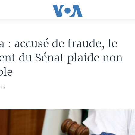
a : accusé de fraude, le
ent du Sénat plaide non
ble
015