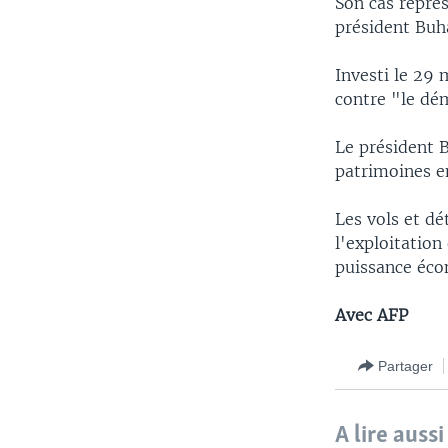
Son cas représ
président Buha
Investi le 29 
contre "le dém
Le président B
patrimoines e
Les vols et d
l'exploitatio
puissance éco
Avec AFP
Partager
A lire aussi