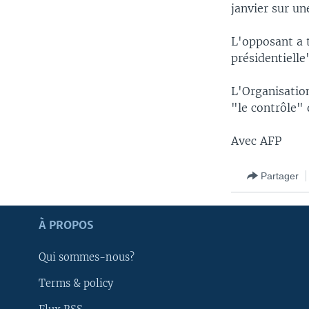
janvier sur u
L'opposant a t
présidentiell
L'Organisation
"le contrôle" 
Avec AFP
Partager
Apprenez L'anglais
À PROPOS
SUIVEZ-NOUS
Qui sommes-nous?
Terms & policy