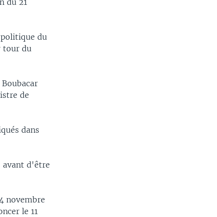
in du 21
politique du
r tour du
u Boubacar
istre de
iqués dans
, avant d'être
14 novembre
ncer le 11