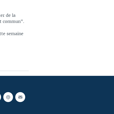
er de la
oit commun".
ette semaine