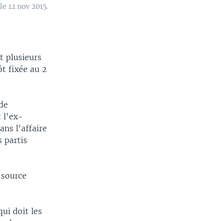
e 12 nov 2015.
t plusieurs
ôt fixée au 2
 de
 l'ex-
ns l'affaire
 partis
 source
ui doit les