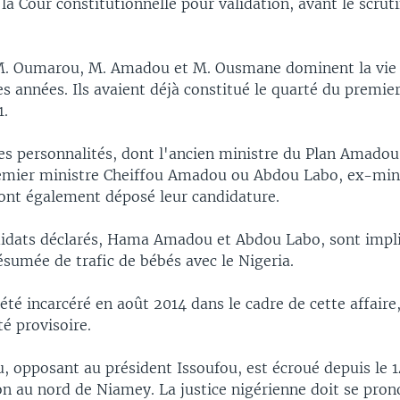
la Cour constitutionnelle pour validation, avant le scrut
M. Oumarou, M. Amadou et M. Ousmane dominent la vie 
s années. Ils avaient déjà constitué le quarté du premie
1.
res personnalités, dont l'ancien ministre du Plan Amado
remier ministre Cheiffou Amadou ou Abdou Labo, ex-min
 ont également déposé leur candidature.
idats déclarés, Hama Amadou et Abdou Labo, sont impl
ésumée de trafic de bébés avec le Nigeria.
été incarcéré en août 2014 dans le cadre de cette affaire
té provisoire.
opposant au président Issoufou, est écroué depuis le 
n au nord de Niamey. La justice nigérienne doit se prono