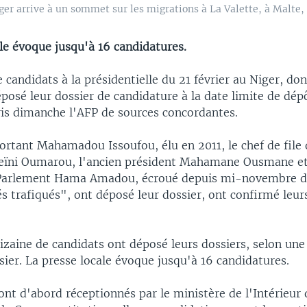
 arrive à un sommet sur les migrations à La Valette, à Malte, l
le évoque jusqu'à 16 candidatures.
 candidats à la présidentielle du 21 février au Niger, don
éposé leur dossier de candidature à la date limite de dép
pris dimanche l'AFP de sources concordantes.
ortant Mahamadou Issoufou, élu en 2011, le chef de file
Seïni Oumarou, l'ancien président Mahamane Ousmane et
Parlement Hama Amadou, écroué depuis mi-novembre da
s trafiqués", ont déposé leur dossier, ont confirmé leurs
izaine de candidats ont déposé leurs dossiers, selon une
ier. La presse locale évoque jusqu'à 16 candidatures.
ont d'abord réceptionnés par le ministère de l'Intérieur q