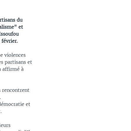
rtisans du
alisme" et
Issoufou
février.
de violences
s partisans et
 affirmé à
ls rencontrent
.
démocratie et
.
leurs