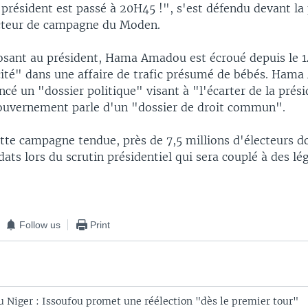
 président est passé à 20H45 !", s'est défendu devant la
recteur de campagne du Moden.
sant au président, Hama Amadou est écroué depuis le 
ité" dans une affaire de trafic présumé de bébés. Ham
cé un "dossier politique" visant à "l'écarter de la prési
gouvernement parle d'un "dossier de droit commun".
ette campagne tendue, près de 7,5 millions d'électeurs do
dats lors du scrutin présidentiel qui sera couplé à des lég
Follow us
Print
u Niger : Issoufou promet une réélection "dès le premier tour"