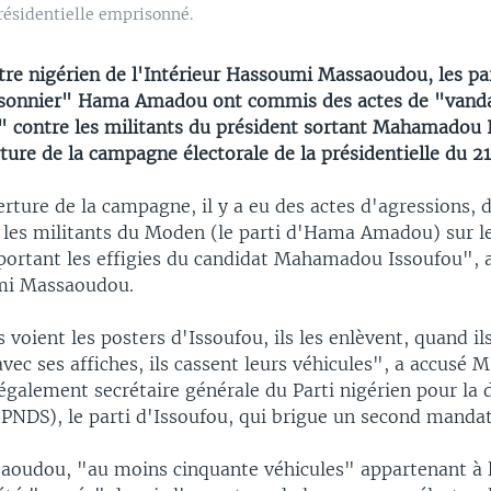
ésidentielle emprisonné.
stre nigérien de l'Intérieur Hassoumi Massaoudou, les pa
isonnier" Hama Amadou ont commis des actes de "vand
" contre les militants du président sortant Mahamadou 
ture de la campagne électorale de la présidentielle du 21 
rture de la campagne, il y a eu des actes d'agressions, 
les militants du Moden (le parti d'Hama Amadou) sur le
 portant les effigies du candidat Mahamadou Issoufou", a
mi Massaoudou.
s voient les posters d'Issoufou, ils les enlèvent, quand i
avec ses affiches, ils cassent leurs véhicules", a accusé M
galement secrétaire générale du Parti nigérien pour la 
(PNDS), le parti d'Issoufou, qui brigue un second mandat
aoudou, "au moins cinquante véhicules" appartenant à 