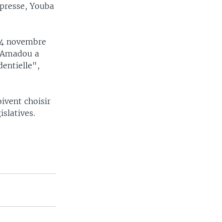
 presse, Youba
14 novembre
a Amadou a
dentielle",
ivent choisir
islatives.