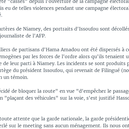
été "cassés" depuis l'ouverture de la campagne électoral
is eu de telles violences pendant une campagne électora
é.
artères de Niamey, des portraits d'Issoufou sont décollé
journaliste de l'AFP.
lliers de partisans d'Hama Amadou ont été dispersés à 
mogènes par les forces de l'ordre alors qu'ils tenaient 
e de leur parti à Niamey. Les incidents se sont produits 
tège du président Issoufou, qui revenait de Filingué (n
n un témoin.
décidé de bloquer la route" en vue "d'empêcher le passa
en "plaçant des véhicules" sur la voie, s'est justifié Has
toute attente que la garde nationale, la garde présidentie
ferlé sur le meeting sans aucun ménagement. Ils nous on