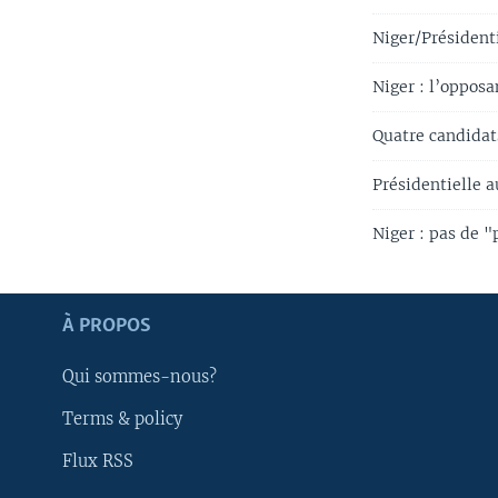
Niger/Présidenti
Niger : l’oppos
Quatre candidats
Présidentielle a
Niger : pas de 
Apprenez L'anglais
À PROPOS
SUIVEZ-NOUS
Qui sommes-nous?
Terms & policy
Flux RSS
Langues