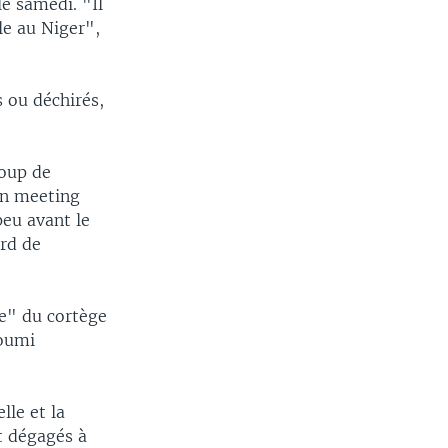
e samedi. "Il
le au Niger",
s ou déchirés,
coup de
un meeting
peu avant le
ord de
ge" du cortège
soumi
lle et la
t dégagés à