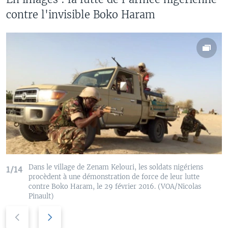
contre l'invisible Boko Haram
Dans le village de Zenam Kelouri, les soldats nigériens
1/14
procèdent à une démonstration de force de leur lutte
contre Boko Haram, le 29 février 2016. (VOA/Nicolas
Pinault)
P
N
r
e