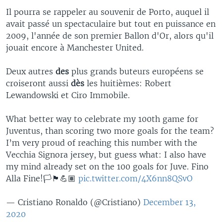
Il pourra se rappeler au souvenir de Porto, auquel il
avait passé un spectaculaire but tout en puissance en
2009, l'année de son premier Ballon d'Or, alors qu'il
jouait encore à Manchester United.
Deux autres
des
plus grands buteurs européens se
croiseront aussi
dès
les huitièmes: Robert
Lewandowski et Ciro Immobile.
What better way to celebrate my 100th game for
Juventus, than scoring two more goals for the team?
I’m very proud of reaching this number with the
Vecchia Signora jersey, but guess what: I also have
my mind already set on the 100 goals for Juve. Fino
Alla Fine!🏳️🏴💪🏽
pic.twitter.com/4X6nn8QSvO
— Cristiano Ronaldo (@Cristiano)
December 13,
2020