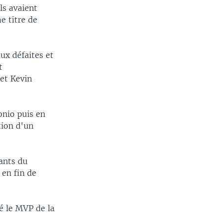
ls avaient
e titre de
ux défaites et
t
 et Kevin
onio puis en
tion d'un
eants du
 en fin de
yé le MVP de la