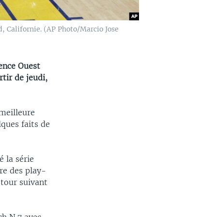
, Californie. (AP Photo/Marcio Jose
rence Ouest
tir de jeudi,
meilleure
lques faits de
é la série
ire des play-
 tour suivant