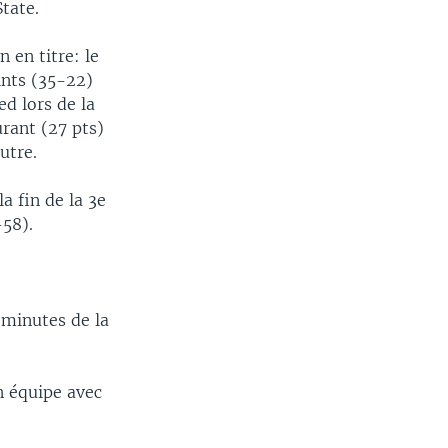
State.
 en titre: le
ints (35-22)
ed lors de la
rant (27 pts)
utre.
a fin de la 3e
-58).
 minutes de la
on équipe avec