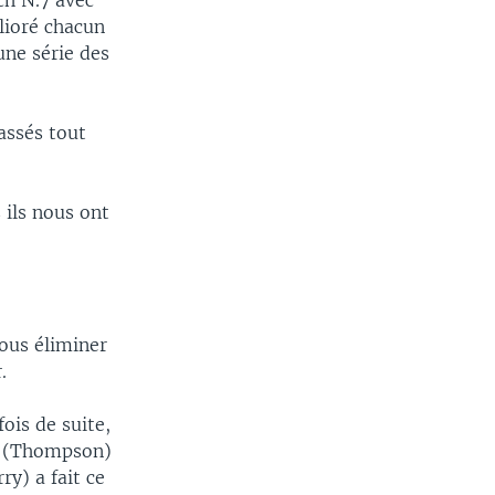
ch N.7 avec
lioré chacun
une série des
assés tout
 ils nous ont
nous éliminer
.
ois de suite,
y (Thompson)
y) a fait ce