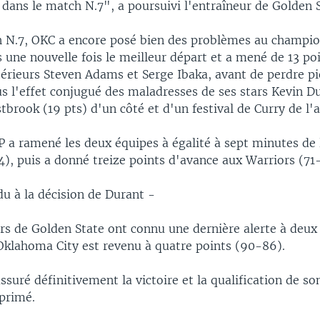
re dans le match N.7", a poursuivi l'entraîneur de Golden 
 N.7, OKC a encore posé bien des problèmes au champion
 une nouvelle fois le meilleur départ et a mené de 13 po
térieurs Steven Adams et Serge Ibaka, avant de perdre pi
s l'effet conjugué des maladresses de ses stars Kevin Du
tbrook (19 pts) d'un côté et d'un festival de Curry de l'a
a ramené les deux équipes à égalité à sept minutes de l
), puis a donné treize points d'avance aux Warriors (71
u à la décision de Durant -
rs de Golden State ont connu une dernière alerte à deux
Oklahoma City est revenu à quatre points (90-86).
ssuré définitivement la victoire et la qualification de s
 primé.