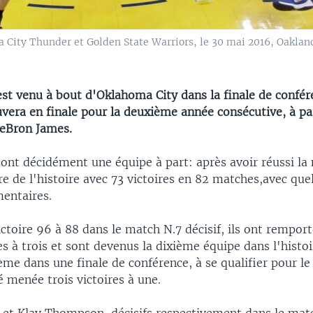
City Thunder et Golden State Warriors, le 30 mai 2016, Oakland
est venu à bout d'Oklahoma City dans la finale de confé
uvera en finale pour la deuxième année consécutive, à par
LeBron James.
ont décidément une équipe à part: après avoir réussi la 
re de l'histoire avec 73 victoires en 82 matches,avec que
mentaires.
ictoire 96 à 88 dans le match N.7 décisif, ils ont remport
es à trois et sont devenus la dixième équipe dans l'histo
ième dans une finale de conférence, à se qualifier pour le
é menée trois victoires à une.