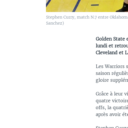
Stephen Curry, match N.7 entre Oklahoma 
Sanchez)
Golden State 
lundi et retro
Cleveland et 
Les Warriors s
saison réguliè
gloire supplé
Grâce à leur v
quatre victoir
offs, la quatr
après avoir ét