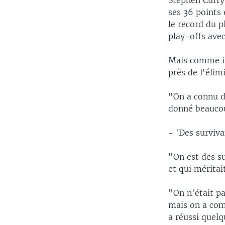
Stephen Curry
ses 36 points
le record du p
play-offs avec
Mais comme ils
près de l'élim
"On a connu de
donné beaucou
- 'Des surviva
"On est des su
et qui méritai
"On n'était pa
mais on a com
a réussi quel