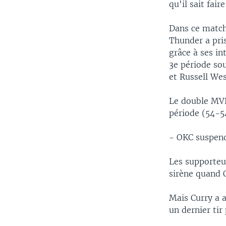
qu'il sait fai
Dans ce match
Thunder a pris
grâce à ses in
3e période sou
et Russell Wes
Le double MVP 
période (54-54
- OKC suspend
Les supporteu
sirène quand 
Mais Curry a a
un dernier tir