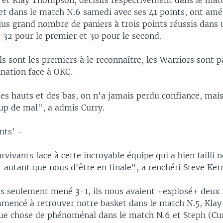
 et Klay Thompson, décisifs respectivement dans le mat
 et dans le match N.6 samedi avec ses 41 points, ont amé
lus grand nombre de paniers à trois points réussis dans 
 32 pour le premier et 30 pour le second.
 sont les premiers à le reconnaître, les Warriors sont p
ination face à OKC.
s hauts et des bas, on n'a jamais perdu confiance, mais
p de mal", a admis Curry.
nts' -
rvivants face à cette incroyable équipe qui a bien failli 
t autant que nous d'être en finale", a renchéri Steve Kerr
s seulement mené 3-1, ils nous avaient +explosé+ deux f
mencé à retrouver notre basket dans le match N.5, Kla
que chose de phénoménal dans le match N.6 et Steph (Curr