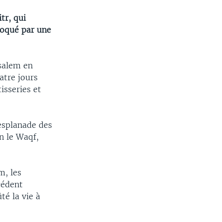
tr, qui
voqué par une
usalem en
atre jours
isseries et
esplanade des
n le Waqf,
m, les
cédent
té la vie à