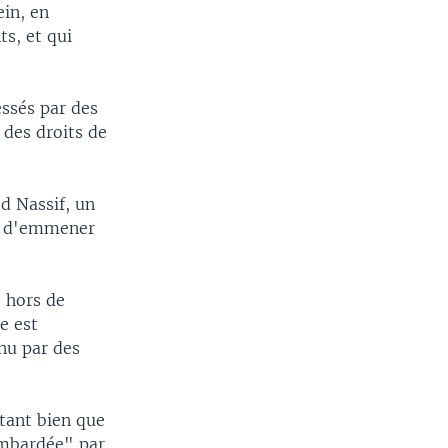
ein, en
ts, et qui
essés par des
n des droits de
d Nassif, un
et d'emmener
 hors de
e est
enu par des
 tant bien que
ombardée" par