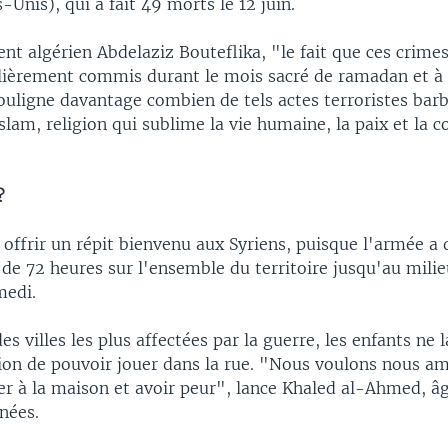
-Unis), qui a fait 49 morts le 12 juin.
ent algérien Abdelaziz Bouteflika, "le fait que ces crimes 
ulièrement commis durant le mois sacré de ramadan et à l
souligne davantage combien de tels actes terroristes barba
islam, religion qui sublime la vie humaine, la paix et la 
?
 offrir un répit bienvenu aux Syriens, puisque l'armée a
de 72 heures sur l'ensemble du territoire jusqu'au milie
medi.
es villes les plus affectées par la guerre, les enfants ne 
sion de pouvoir jouer dans la rue. "Nous voulons nous a
ter à la maison et avoir peur", lance Khaled al-Ahmed, â
nées.