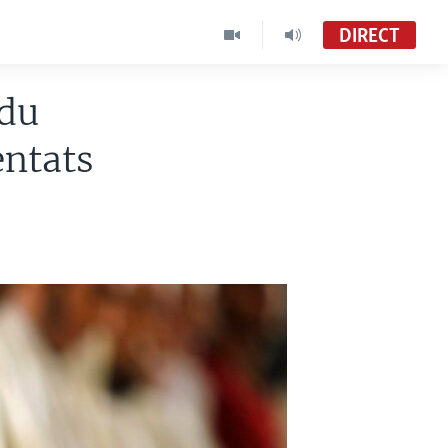
DIRECT
 du
entats