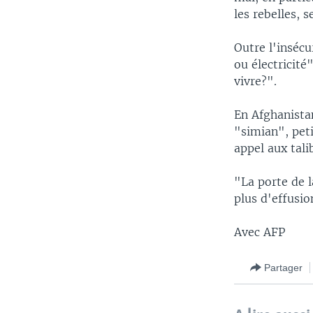
les rebelles,
Outre l'insécu
ou électricit
vivre?".
En Afghanistan
"simian", peti
appel aux tali
"La porte de l
plus d'effusio
Avec AFP
Partager