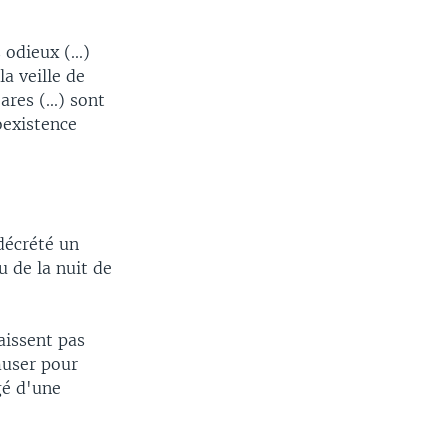
odieux (...)
a veille de
res (...) sont
coexistence
 décrété un
u de la nuit de
laissent pas
muser pour
gé d'une