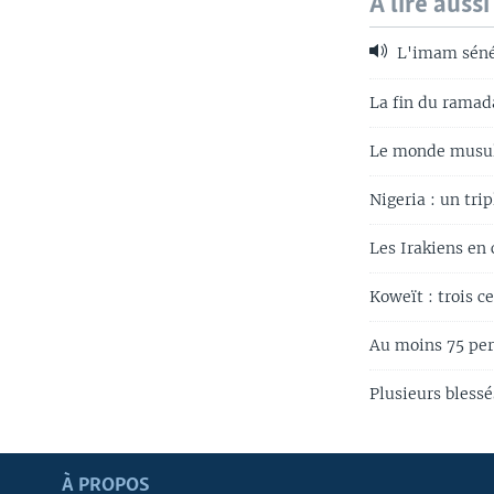
A lire aussi
L'imam sénég
La fin du ramad
Le monde musulm
Nigeria : un tri
Les Irakiens en 
Koweït : trois c
Au moins 75 per
Plusieurs bless
Apprenez L'anglais
À PROPOS