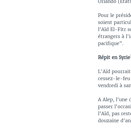
Orlando (Etats
Pour le présid
soient partic
l'Aïd El-Fitr 
étrangers à l'
pacifique".
Répit en Syrie
L'Aïd pourrait
cessez-le-feu 
vendredi à sa
A Alep, l'une d
passer l'occa
l'Aïd, pas res
douzaine d'an