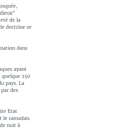
mosquée,
odieux"
teté de la
le doctrine se
gnation dans
taques ayant
ù quelque 250
du pays. La
 par des
ite Etat
nt le ramadan.
de nuit à