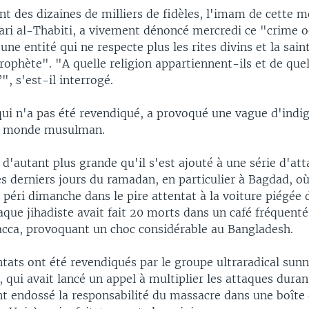
t des dizaines de milliers de fidèles, l'imam de cette 
ari al-Thabiti, a vivement dénoncé mercredi ce "crime 
une entité qui ne respecte plus les rites divins et la sain
phète". "A quelle religion appartiennent-ils et de quel
", s'est-il interrogé.
 qui n'a pas été revendiqué, a provoqué une vague d'indi
u monde musulman.
d'autant plus grande qu'il s'est ajouté à une série d'at
es derniers jours du ramadan, en particulier à Bagdad, o
péri dimanche dans le pire attentat à la voiture piégée 
taque jihadiste avait fait 20 morts dans un café fréquenté
acca, provoquant un choc considérable au Bangladesh.
tats ont été revendiqués par le groupe ultraradical sunn
, qui avait lancé un appel à multiplier les attaques dura
t endossé la responsabilité du massacre dans une boîte 