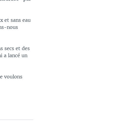
ix et sans eau
ons-nous
s secs et des
i a lancé un
ne voulons