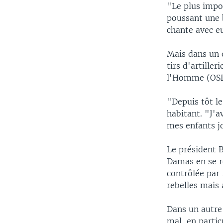
"Le plus impor
poussant une b
chante avec e
Mais dans un q
tirs d'artille
l'Homme (OS
"Depuis tôt l
habitant. "J'
mes enfants jo
Le président 
Damas en se re
contrôlée par 
rebelles mais 
Dans un autre 
mal, en parti