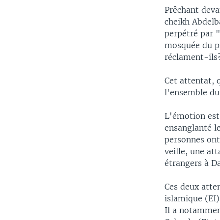
Prêchant devan
cheikh Abdelb
perpétré par "
mosquée du pro
réclament-ils?
Cet attentat,
l'ensemble d
L'émotion est 
ensanglanté l
personnes ont 
veille, une at
étrangers à D
Ces deux atten
islamique (EI)
Il a notammen