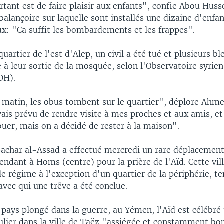
tant est de faire plaisir aux enfants", confie Abou Huss
alançoire sur laquelle sont installés une dizaine d'enfan
ux: "Ca suffit les bombardements et les frappes".
uartier de l'est d'Alep, un civil a été tué et plusieurs bl
rie à leur sortie de la mosquée, selon l'Observatoire syrie
DH).
e matin, les obus tombent sur le quartier", déplore Ahme
avais prévu de rendre visite à mes proches et aux amis, 
uer, mais on a décidé de rester à la maison".
Bachar al-Assad a effectué mercredi un rare déplacement
ndant à Homs (centre) pour la prière de l'Aïd. Cette vill
le régime à l'exception d'un quartier de la périphérie, t
avec qui une trêve a été conclue.
pays plongé dans la guerre, au Yémen, l'Aïd est célébré
culier dans la ville de Taëz "assiégée et constamment b