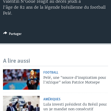
Valentin N'Goué réagit au décès jeudi à
l'âge de 82 ans de la légende brésilienne du football
Pelé.
Partager
A lire aussi
FOOTBALL
Pelé, une "source d'inspiration pour
l'Afrique" selon Patrice Motsepe
AMÉRIQUES
Lula investi président du Brésil pour
un 3e mandat non consécutif