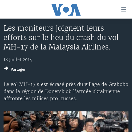
Liens
d'accessibilité
Menu
Les moniteurs joignent leurs
principal
À LA UNE
efforts sur le lieu du crash du vol
Retour
TV
AFRIQUE
à
MH-17 de la Malaysia Airlines.
la
RADIO
ÉTATS-UNIS
LE MONDE AUJOURD'HUI
navigation
18 juillet 2014
AUTRES LANGUES
MONDE
VOA60 AFRIQUE
LE MONDE AUJOURD'HUI
principale
Partager
Retour
SPORT
WASHINGTON FORUM
À VOTRE AVIS
BAMBARA
à
Apprenez L'anglais
Le vol MH-17 s'est écrasé près du village de Grabobo
CORRESPONDANT VOA
VOTRE SANTÉ VOTRE AVENIR
FULFULDE
la
dans la région de Donetsk où l'armée ukrainienne
recherche
SUIVEZ-NOUS
FOCUS SAHEL
LE MONDE AU FÉMININ
LINGALA
affronte les milices pro-russes.
REPORTAGES
L'AMÉRIQUE ET VOUS
SANGO
VOUS + NOUS
DIALOGUE DES RELIGIONS
Langues
CARNET DE SANTÉ
RM SHOW