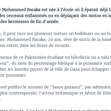
 Mohammed Baraka est née à l'école où il épatait déjà l
des cerceaux enflammés ou en déplaçant des motos en le
 des kermesses de fin d'année.
, il peut tirer sur plusieurs mètres un bulldozer ou un b
nes: Mohammed Baraka, 20 ans, rêve de sortir de la ban
ur entrer dans les livres de records.
norme de ce Palestinien étudiant en hôtellerie lui a valu
ui", du nom du personnage biblique à la puissance su
cher les lourdes portes de la ville de Gaza pour échapper 
ent prisonnier.
 préfère le surnom de "Jason gazaoui", par admirati
us contemporain: l'acteur britannique et héros de film
.
uette élancée, il ne faut à Mohammed que quelques minu