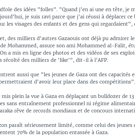
ole des idées "folles". "Quand j'en ai une en tête, je 
jourd'hui, je suis ravi parce que j'ai réussi à déplacer ce 
 sur les visages des enfants et des gens qui regardaient", d
et, des milliers d'autres Gazaouis ont déjà pu admirer le
 de Mohammed, assure son ami Mohammed al-Falit, étu
On a mis en ligne des photos et des vidéos de ses exploit
récolté des milliers de 'like'", dit-il à l'AFP.
trent aussi que "les jeunes de Gaza ont des capacités e
permettraient d'avoir leur place dans des compétitions",
 mis plein la vue à Gaza en déplaçant un bulldozer de 1
es sans entraînement professionnel ni régime alimentaire
ka rêve de records mondiaux et de concours internat
zon paraît sérieusement limité, comme celui des jeunes
sentent 70% de la population entassée à Gaza.