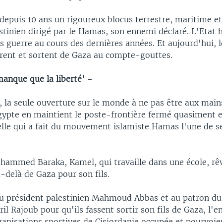
depuis 10 ans un rigoureux blocus terrestre, maritime et
estinien dirigé par le Hamas, son ennemi déclaré. L'Etat 
 guerre au cours des dernières années. Et aujourd'hui, le
rent et sortent de Gaza au compte-gouttes.
manque que la liberté' -
, la seule ouverture sur le monde à ne pas être aux main
Egypte en maintient le poste-frontière fermé quasiment 
lle qui a fait du mouvement islamiste Hamas l'une de s
hammed Baraka, Kamel, qui travaille dans une école, r
-delà de Gaza pour son fils.
 au président palestinien Mahmoud Abbas et au patron du
bril Rajoub pour qu'ils fassent sortir son fils de Gaza, l'e
ganisations sportives de Cisjordanie occupée et pourvoie