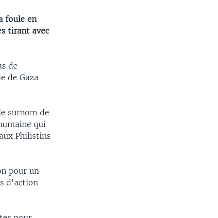
a foule en
s tirant avec
us de
de de Gaza
 le surnom de
rhumaine qui
aux Philistins
on pour un
s d'action
tes pour