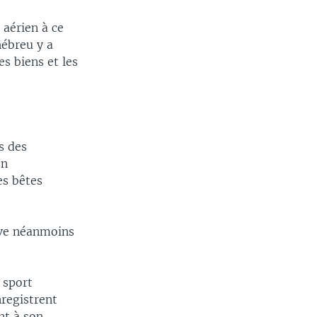
 aérien à ce
hébreu y a
s biens et les
s des
en
es bêtes
êve néanmoins
 sport
nregistrent
nt à son