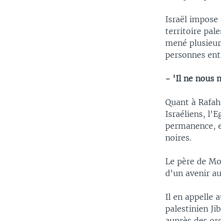
Israël impose 
territoire pal
mené plusieurs
personnes ent
- 'Il ne nous 
Quant à Rafah
Israéliens, l'
permanence, e
noires.
Le père de Mo
d'un avenir au
Il en appelle
palestinien Ji
auprès des or