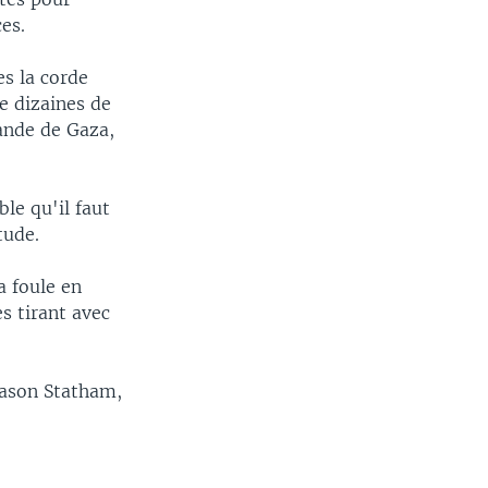
es.
es la corde
de dizaines de
bande de Gaza,
le qu'il faut
tude.
a foule en
s tirant avec
Jason Statham,