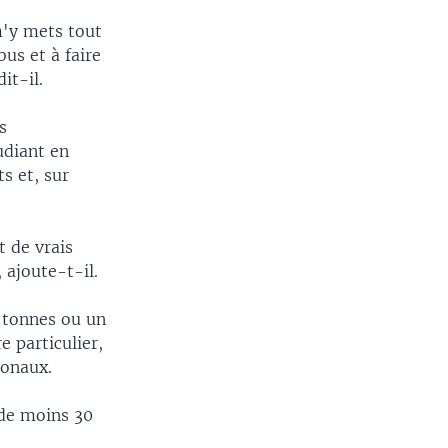
m'y mets tout
bus et à faire
it-il.
s
diant en
s et, sur
t de vrais
 ajoute-t-il.
3 tonnes ou un
 particulier,
ionaux.
 de moins 30