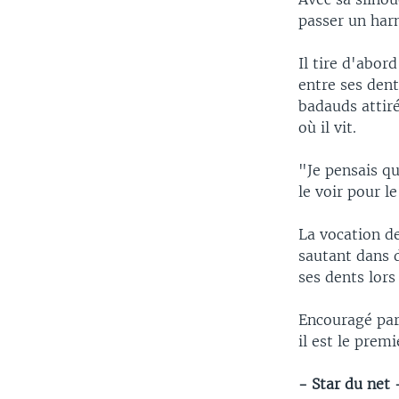
passer un harn
Il tire d'abor
entre ses dent
badauds attiré
où il vit.
"Je pensais qu
le voir pour 
La vocation de
sautant dans 
ses dents lors
Encouragé par 
il est le prem
- Star du net 