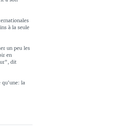
ernationales
ns à la seule
er un peu les
oir en
ur", dit
 qu'une: la