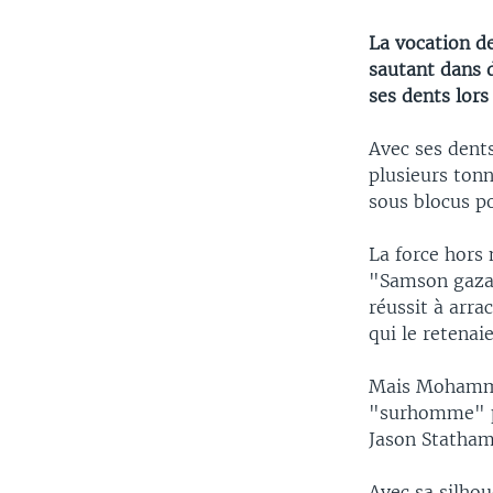
La vocation de
sautant dans 
ses dents lors
Avec ses dents
plusieurs ton
sous blocus po
La force hors 
"Samson gazao
réussit à arra
qui le retenai
Mais Mohammed
"surhomme" pl
Jason Statham
Avec sa silho