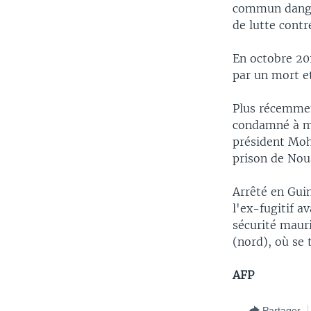
commun danger
de lutte contre
En octobre 201
par un mort e
Plus récemmen
condamné à mo
président Moh
prison de Nou
Arrêté en Guin
l'ex-fugitif a
sécurité mauri
(nord), où se
AFP
Partager