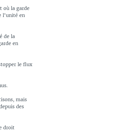
t où la garde
e l'unité en
é de la
garde en
topper le flux
nus.
risons, mais
 depuis des
e droit