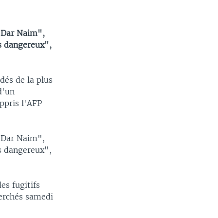
e Dar Naim",
rs dangereux",
dés de la plus
d'un
ppris l'AFP
e Dar Naim",
rs dangereux",
es fugitifs
cherchés samedi