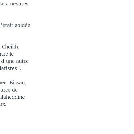
 ses mesures
'était soldée
d Cheikh,
tre le
 d'une autre
afistes".
inée-Bissau,
ource de
Salaheddine
ux.