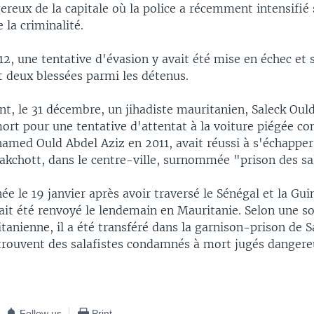
eux de la capitale où la police a récemment intensifié
 la criminalité.
2, une tentative d'évasion y avait été mise en échec et s
t deux blessées parmi les détenus.
t, le 31 décembre, un jihadiste mauritanien, Saleck Oul
rt pour une tentative d'attentat à la voiture piégée con
amed Ould Abdel Aziz en 2011, avait réussi à s'échapper
akchott, dans le centre-ville, surnommée "prison des sal
ée le 19 janvier après avoir traversé le Sénégal et la Gu
vait été renvoyé le lendemain en Mauritanie. Selon une s
tanienne, il a été transféré dans la garnison-prison de 
 trouvent des salafistes condamnés à mort jugés dangere
Follow us
Print