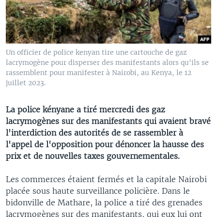
Un officier de police kenyan tire une cartouche de gaz
lacrymogène pour disperser des manifestants alors qu'ils se
rassemblent pour manifester à Nairobi, au Kenya, le 12
juillet 2023.
La police kényane a tiré mercredi des gaz
lacrymogènes sur des manifestants qui avaient bravé
l'interdiction des autorités de se rassembler à
l'appel de l'opposition pour dénoncer la hausse des
prix et de nouvelles taxes gouvernementales.
Les commerces étaient fermés et la capitale Nairobi
placée sous haute surveillance policière. Dans le
bidonville de Mathare, la police a tiré des grenades
lacrymogènes sur des manifestants, qui eux lui ont