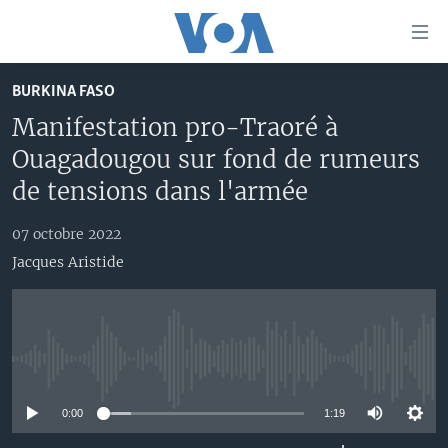
Liens
d'accessibilité
Menu
BURKINA FASO
principal
À LA UNE
Manifestation pro-Traoré à
Retour
TV
AFRIQUE
à
Ouagadougou sur fond de rumeurs
la
RADIO
ÉTATS-UNIS
LE MONDE AUJOURD'HUI
de tensions dans l'armée
navigation
AUTRES LANGUES
MONDE
VOA60 AFRIQUE
LE MONDE AUJOURD'HUI
principale
07 octobre 2022
Retour
SPORT
WASHINGTON FORUM
À VOTRE AVIS
BAMBARA
Jacques Aristide
à
Apprenez L'anglais
CORRESPONDANT VOA
VOTRE SANTÉ VOTRE AVENIR
FULFULDE
la
recherche
SUIVEZ-NOUS
FOCUS SAHEL
LE MONDE AU FÉMININ
LINGALA
REPORTAGES
L'AMÉRIQUE ET VOUS
SANGO
No media source currently available
VOUS + NOUS
DIALOGUE DES RELIGIONS
0:00
1:19
Langues
CARNET DE SANTÉ
RM SHOW