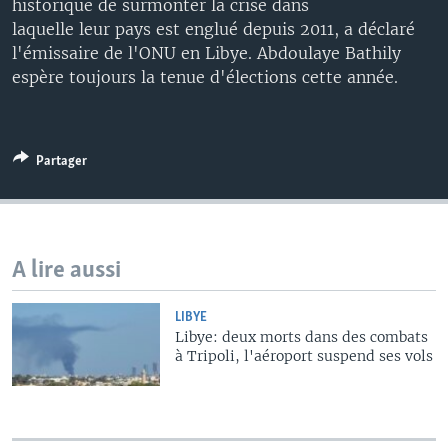
historique de surmonter la crise dans
laquelle leur pays est englué depuis 2011, a déclaré
l'émissaire de l'ONU en Libye. Abdoulaye Bathily
espère toujours la tenue d'élections cette année.
Partager
A lire aussi
LIBYE
Libye: deux morts dans des combats
à Tripoli, l'aéroport suspend ses vols