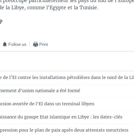
n préoccupe particulièrement les pays du sud de l'Europe,
 de la Libye, comme l'Egypte et la Tunisie.
P
Follow us
Print
 de l’EI contre les installations pétrolières dans le nord de la L
ernement d'union nationale a été formé
rsion avortée de l'EI dans un terminal libyen
issance du groupe Etat islamique en Libye : les dates-clés
t pression pour le plan de paix après deux attentats meurtriers