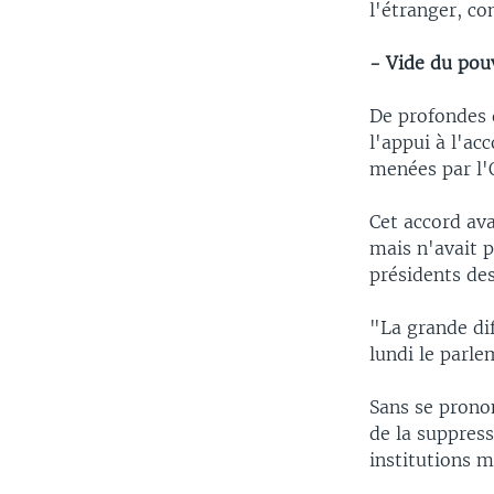
l'étranger, co
- Vide du pou
De profondes 
l'appui à l'ac
menées par l
Cet accord av
mais n'avait p
présidents de
"La grande dif
lundi le parl
Sans se pronon
de la suppress
institutions m