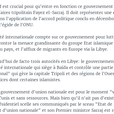
f est crucial pour qu'entre en fonction ce gouvernement
ires tripolitain Fayez el-Sarraj. Il doit représenter une
s l'application de l'accord politique conclu en décembr
l'égide de l'ONU.
 internationale compte sur ce gouvernement pour lutt
contre la menace grandissante du groupe Etat islamique 
u pays, et l'afflux de migrants en Europe via la Libye.
urd'hui de facto trois autorités en Libye: le gouverneme
internationale qui siège à Baïda et contrôle une partie d
onal" qui gère la capitale Tripoli et des régions de l'Oues
ices dont certaines islamistes.
 gouvernement d'union nationale est pour le moment "v
Tunis et sans ressources. Mais bien qu'il n'ait pas d'exis
ésidentiel scelle ses communiqués par le sceau "Etat de
d'union nationale" et son Premier ministre Sarraj est r