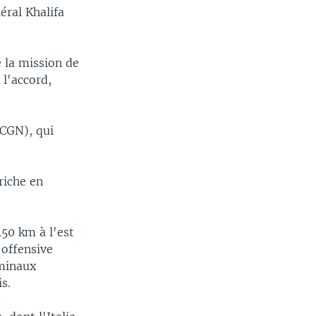
éral Khalifa
e la mission de
 l'accord,
(CGN), qui
 riche en
450 km à l'est
 offensive
rminaux
s.