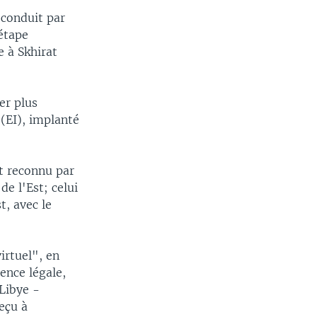
 conduit par
 étape
e à Skhirat
er plus
(EI), implanté
nt reconnu par
e l'Est; celui
t, avec le
irtuel", en
tence légale,
 Libye -
eçu à