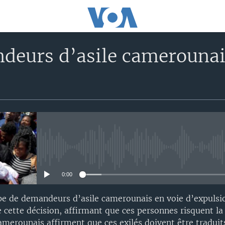
deurs d’asile camerounais
No media source currently avail
0:00
pe de demandeurs d’asile camerounais en voie d’expulsi
e cette décision, affirmant que ces personnes risquent la
amerounais affirment que ces exilés doivent être traduit