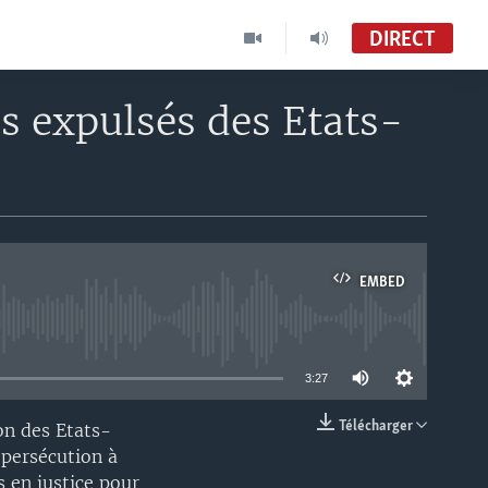
DIRECT
 expulsés des Etats-
EMBED
able
3:27
Télécharger
on des Etats-
EMBED
 persécution à
s en justice pour