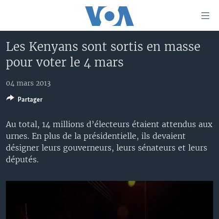
Liens
d'accessibilité
Menu
Les Kenyans sont sortis en masse
principal
À LA UNE
pour voter le 4 mars
Retour
TV
AFRIQUE
à
la
04 mars 2013
RADIO
ÉTATS-UNIS
LE MONDE AUJOURD'HUI
navigation
Partager
AUTRES LANGUES
MONDE
VOA60 AFRIQUE
LE MONDE AUJOURD'HUI
principale
Retour
SPORT
WASHINGTON FORUM
À VOTRE AVIS
BAMBARA
Au total, 14 millions d’électeurs étaient attendus aux
à
Apprenez L'anglais
urnes. En plus de la présidentielle, ils devaient
CORRESPONDANT VOA
VOTRE SANTÉ VOTRE AVENIR
FULFULDE
la
désigner leurs gouverneurs, leurs sénateurs et leurs
recherche
SUIVEZ-NOUS
FOCUS SAHEL
LE MONDE AU FÉMININ
LINGALA
députés.
REPORTAGES
L'AMÉRIQUE ET VOUS
SANGO
VOUS + NOUS
DIALOGUE DES RELIGIONS
Langues
CARNET DE SANTÉ
RM SHOW