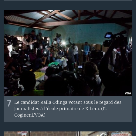
7
Le candidat Raila Odinga votant sous le regard des
journalistes à l'école primaire de Kibera. (R.
Gogineni/VOA)