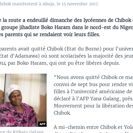
hibok manifestent à Abuja, le 15 novembre 2017.
e la route a endeuillé dimanche des lycéennes de Chibok 
e groupe jihadiste Boko Haram dans le nord-est du Nigeri
 parents qui se rendaient voir leurs filles.
arents avait quitté Chibok (Etat du Borno) pour l'univer
'Etat d'Adamawa) où sont scolarisées la majorité des jeun
014 par Boko Haram, qui ont pu être libéres depuis.
"Nous avons quitté Chibok ce ma
convoi de sept bus pour rendre vi
filles à l'université américaine de
déclaré à l'AFP Yana Galang, prés
Mouvement pour la libération des 
Chibok.
A mi-chemin entre Chibok et Yola
re de Rifkatu Galang,