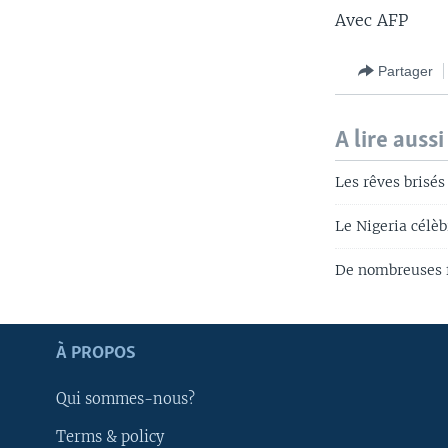
Avec AFP
Partager
A lire aussi
Les rêves brisés
Le Nigeria célè
De nombreuses f
Apprenez L'anglais
À PROPOS
SUIVEZ-NOUS
Qui sommes-nous?
Terms & policy