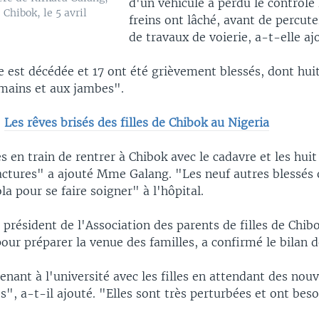
d'un véhicule a perdu le contrôle 
 Chibok, le 5 avril
freins ont lâché, avant de percut
de travaux de voierie, a-t-elle aj
 est décédée et 17 ont été grièvement blessés, dont huit
 mains et aux jambes".
:
Les rêves brisés des filles de Chibok au Nigeria
en train de rentrer à Chibok avec le cadavre et les hui
ractures" a ajouté Mme Galang. "Les neuf autres blessés 
 pour se faire soigner" à l'hôpital.
président de l'Association des parents de filles de Chibo
 pour préparer la venue des familles, a confirmé le bilan d
enant à l'université avec les filles en attendant des nouv
s", a-t-il ajouté. "Elles sont très perturbées et ont bes