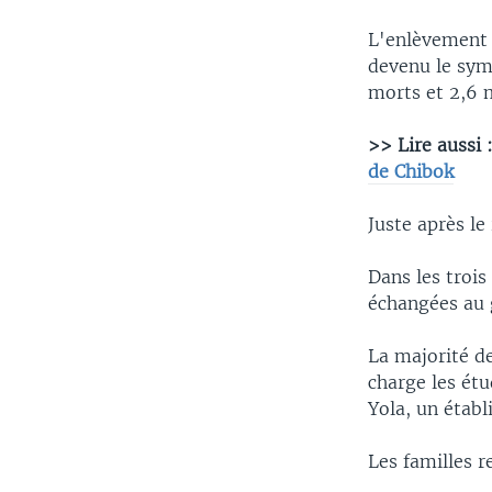
L'enlèvement d
devenu le symb
morts et 2,6 
>> Lire aussi 
de Chibok
Juste après le
Dans les trois
échangées au 
La majorité d
charge les étu
Yola, un établ
Les familles r