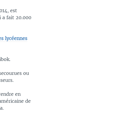
014, est
 a fait 20.000
es lycéennes
ibok.
 secourues ou
seurs.
rendre en
 américaine de
a.