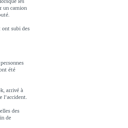
lorsque les
er un camion
outé.
 ont subi des
t personnes
ont été
k, arrivé à
e l'accident.
elles des
oin de