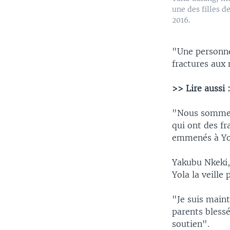
une des filles de
2016.
"Une personne
fractures aux
>> Lire aussi 
"Nous sommes 
qui ont des f
emmenés à Yola
Yakubu Nkeki, 
Yola la veille
"Je suis maint
parents blessé
soutien".