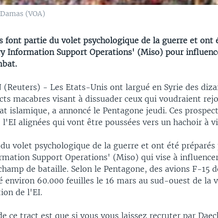
 Damas (VOA)
 font partie du volet psychologique de la guerre et ont 
ary Information Support Operations' (Miso) pour influen
mbat.
euters) - Les Etats-Unis ont largué en Syrie des diza
acts macabres visant à dissuader ceux qui voudraient rejo
tat islamique, a annoncé le Pentagone jeudi. Ces prospe
 l'EI alignées qui vont être poussées vers un hachoir à v
e du volet psychologique de la guerre et ont été préparés 
ormation Support Operations' (Miso) qui vise à influence
champ de bataille. Selon le Pentagone, des avions F-15 
ué environ 60.000 feuilles le 16 mars au sud-ouest de la v
ion de l'EI.
 ce tract est que si vous vous laissez recruter par Daech