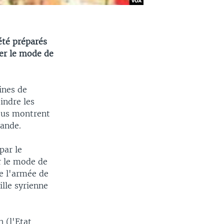
été préparés
cer le mode de
ines de
indre les
ctus montrent
iande.
par le
r le mode de
de l'armée de
ille syrienne
 (l'Etat