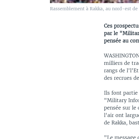
Rassemblement à Rakka, au nord-est de
Ces prospectus
par le "Milit
pensée au co
WASHINGTON (R
milliers de tr
rangs de l'l'E
des recrues de
Ils font parti
"Military Inf
pensée sur le 
l'air ont larg
de Rakka, bast
"Le message de