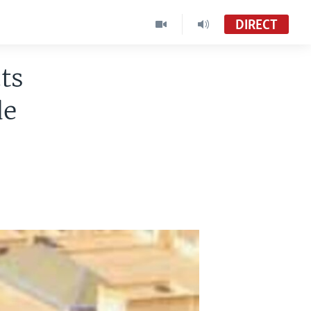
DIRECT
ts
de