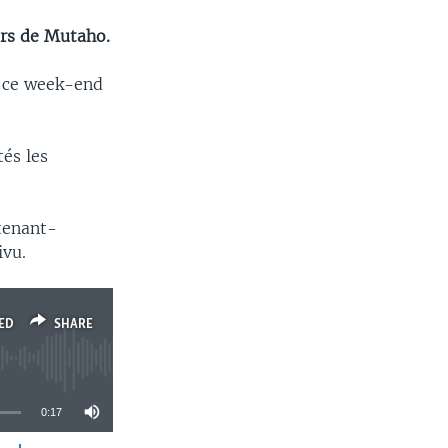
urs de Mutaho.
s ce week-end
tés les
tenant-
ivu.
ED
SHARE
0:17