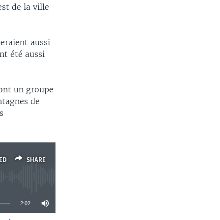
t de la ville
eraient aussi
nt été aussi
sont un groupe
ntagnes de
s
ED
SHARE
2:02