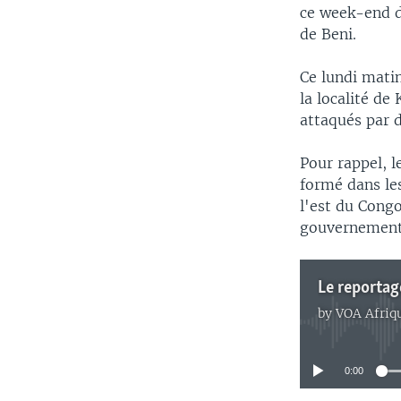
ce week-end de
de Beni.
Ce lundi mati
la localité de
attaqués par
Pour rappel, 
formé dans le
l'est du Congo
gouvernement
Le reporta
by
VOA Afriq
0:00