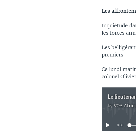
Les affrontem
Inquiétude da
les forces ar
Les belligéran
premiers
Ce lundi mati
colonel Olivi
by
VOA Afriq
0:00