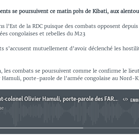
ents se poursuivent ce matin près de Kibati, aux alento
ns l’Est de la RDC puisque des combats opposent depui
mées congolaises et rebelles du M23
ts s’accusent mutuellement d’avoir déclenché les hostili
n, les combats se poursuivent comme le confirme le lieu
er Hamuli, porte-parole de l’armée congolaise au Nord-K
Le lieutenant-colonel Olivier Hamuli, porte-parole des FARDC au Nord-Kivu
EMB
ue
No media source currently available