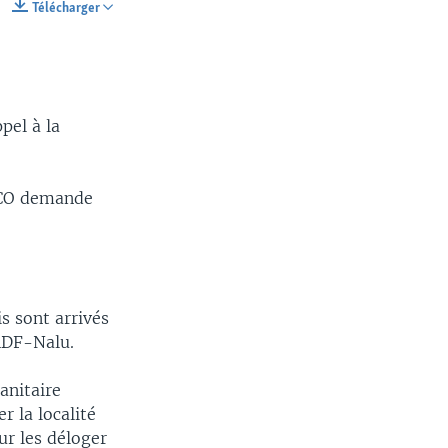
Télécharger
SHARE
pel à la
SCO demande
s sont arrivés
ADF-Nalu.
anitaire
r la localité
r les déloger