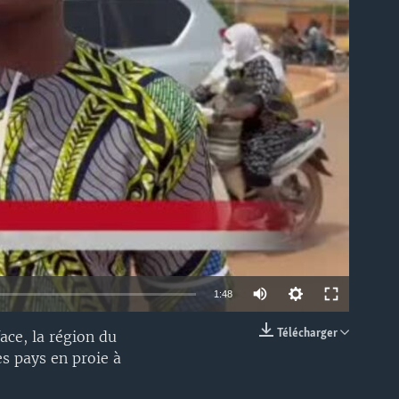
able
1:48
Télécharger
ace, la région du
EMBED
s pays en proie à