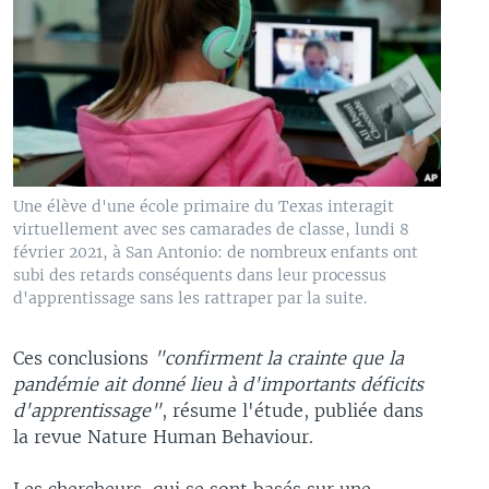
Une élève d'une école primaire du Texas interagit
virtuellement avec ses camarades de classe, lundi 8
février 2021, à San Antonio: de nombreux enfants ont
subi des retards conséquents dans leur processus
d'apprentissage sans les rattraper par la suite.
Ces conclusions
"confirment la crainte que la
pandémie ait donné lieu à d'importants déficits
d'apprentissage"
, résume l'étude, publiée dans
la revue Nature Human Behaviour.
Les chercheurs, qui se sont basés sur une