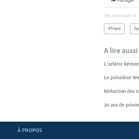
Partager
This item is part of
Afrique
Sp
A lire aussi
L'arbitre kénya
Le président Wea
Réduction des t
30 ans de priso
Apprenez L'anglais
À PROPOS