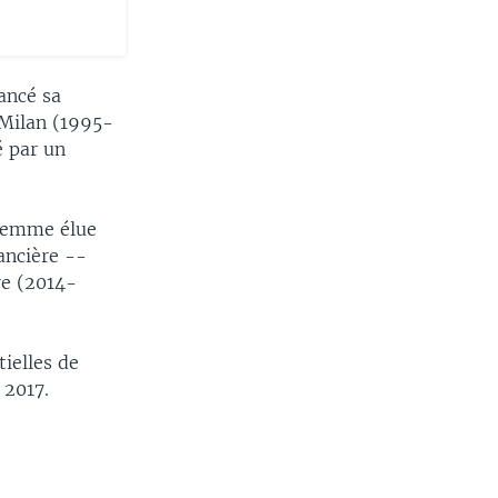
ancé sa
 Milan (1995-
é par un
 femme élue
nancière --
re (2014-
ielles de
 2017.