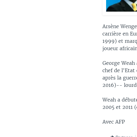
Arsène Wenger
carrière en E
1999) et marqu
joueur africain
George Weah a
chef de l'Etat
après la guer
2016)-- lourd
Weah a débuté 
2005 et 2011 (
Avec AFP