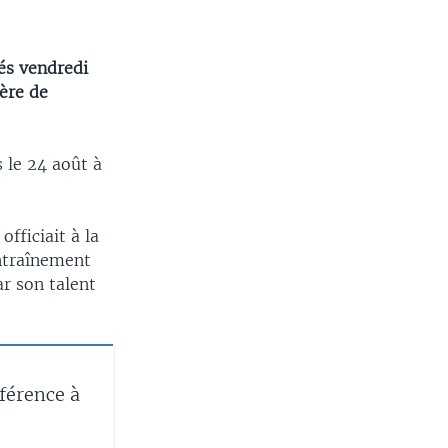
és vendredi
ière de
 le 24 août à
fficiait à la
entraînement
ar son talent
fférence à