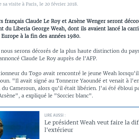
sa visite à Paris, le 20 février 2018.
rs français Claude Le Roy et Arsène Wenger seront décor
nt du Liberia George Weah, dont ils avaient lancé la carr
 Europe à la fin des années 1980.
nous serons décorés de la plus haute distinction du pays
annoncé Claude Le Roy auprès de l'AFP.
tionneur du Togo avait rencontré le jeune Weah lorsqu'il o
oun. "Il avait signé au Tonnerre Yaoundé et venait à l'
n du Cameroun, alors qu'il était libérien. J'ai été ébloui p
 Arsène", a expliqué le "Sorcier blanc".
LIRE AUSSI :
Le président Weah veut faire la di
l'extérieur