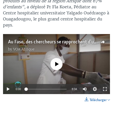
produits au niveau de la région Afrique dont 67%
d’enfants",
a déploré Pr Fla Koeta, Pédiatre au
Centre hospitalier universitaire Yalgado Ouédraogo à
Ouagadougou, le plus grand centre hospitalier du
pays.
Au Faso, des chercheurs se rapprochent d'un vaccin contre le paludisme
by
VOA Afrique
No media source currently available
0:00
3:34
Télécharger