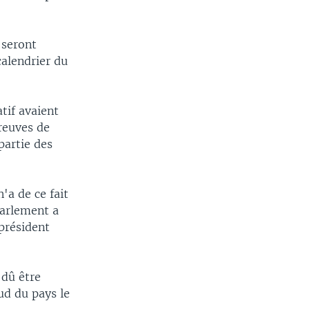
 seront
calendrier du
atif avaient
preuves de
partie des
'a de ce fait
parlement a
 président
 dû être
ud du pays le