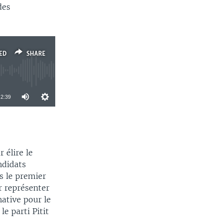
des
ED
SHARE
2:39
SHARE
 élire le
ndidats
s le premier
r représenter
native pour le
e parti Pitit