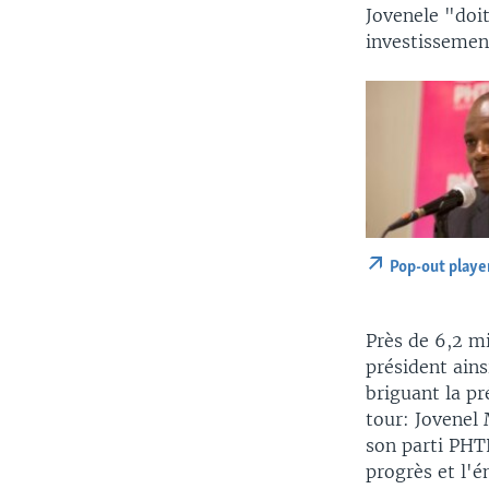
Jovenele "doit
investissemen
Pop-out playe
Près de 6,2 mi
président ains
briguant la p
tour: Jovenel 
son parti PHTK
progrès et l'é