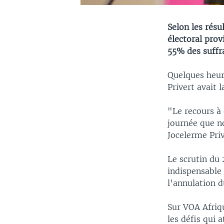
Selon les résu
électoral prov
55% des suffr
Quelques heure
Privert avait 
"Le recours à 
journée que n
Jocelerme Priv
Le scrutin du 
indispensable 
l'annulation d
Sur VOA Afriq
les défis qui 