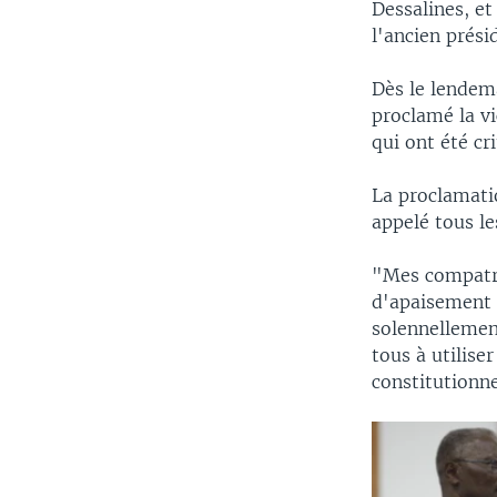
Dessalines, e
l'ancien prési
Dès le lendem
proclamé la vi
qui ont été cr
La proclamatio
appelé tous le
"Mes compatri
d'apaisement s
solennellement
tous à utilise
constitutionne