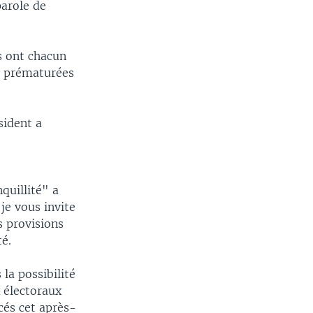
parole de
s ont chacun
ns prématurées
sident a
n
quillité" a
je vous invite
es provisions
té.
 la possibilité
 électoraux
cés cet après-