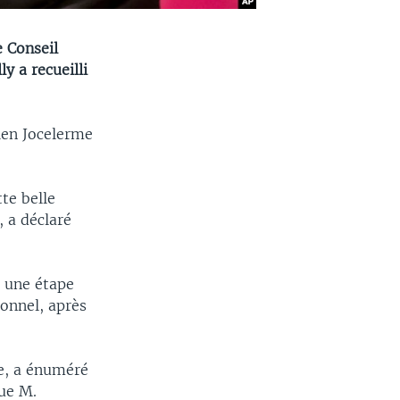
e Conseil
y a recueilli
ien Jocelerme
te belle
 a déclaré
t une étape
ionnel, après
ce, a énuméré
que M.