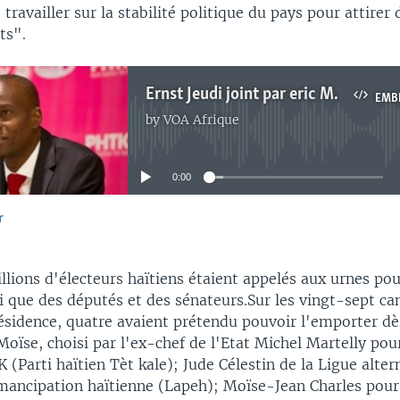
 travailler sur la stabilité politique du pays pour attirer 
ts".
Ernst Jeudi joint par eric Manirakiza
EMB
by
VOA Afrique
No media source currently available
0:00
r
EMBED
llions d'électeurs haïtiens étaient appelés aux urnes pour
i que des députés et des sénateurs.Sur les vingt-sept ca
résidence, quatre avaient prétendu pouvoir l'emporter dè
Moïse, choisi par l'ex-chef de l'Etat Michel Martelly pou
 (Parti haïtien Tèt kale); Jude Célestin de la Ligue alter
mancipation haïtienne (Lapeh); Moïse-Jean Charles pour l