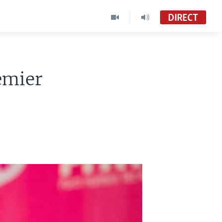
DIRECT
remier