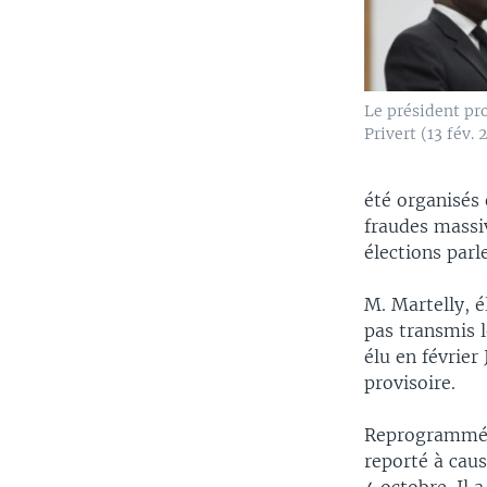
Le président pr
Privert (13 fév. 
été organisés 
fraudes massiv
élections parl
M. Martelly, é
pas transmis l
élu en février
provisoire.
Reprogrammé po
reporté à cau