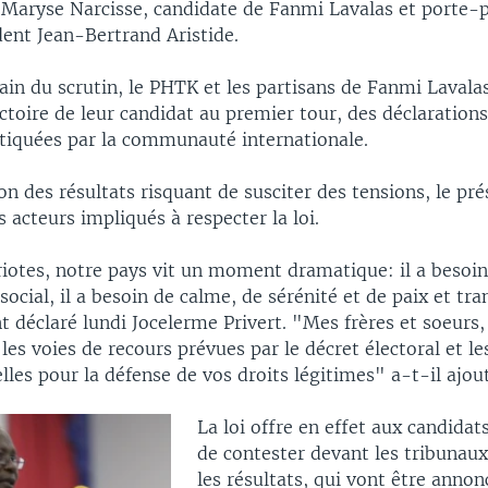
t Maryse Narcisse, candidate de Fanmi Lavalas et porte-
dent Jean-Bertrand Aristide.
ain du scrutin, le PHTK et les partisans de Fanmi Lavala
ctoire de leur candidat au premier tour, des déclaratio
itiquées par la communauté internationale.
n des résultats risquant de susciter des tensions, le pré
s acteurs impliqués à respecter la loi.
otes, notre pays vit un moment dramatique: il a besoi
ocial, il a besoin de calme, de sérénité et de paix et tran
 déclaré lundi Jocelerme Privert. "Mes frères et soeurs, 
r les voies de recours prévues par le décret électoral et l
lles pour la défense de vos droits légitimes" a-t-il ajou
La loi offre en effet aux candidats
de contester devant les tribunaux
les résultats, qui vont être annon