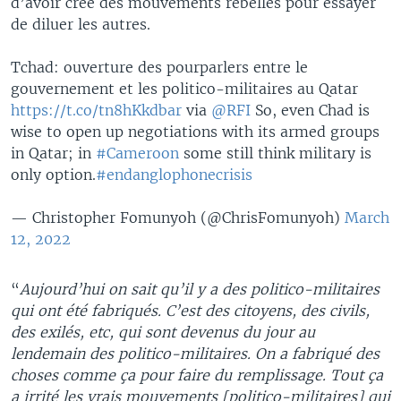
d’avoir créé des mouvements rebelles pour essayer
de diluer les autres.
Tchad: ouverture des pourparlers entre le
gouvernement et les politico-militaires au Qatar
https://t.co/tn8hKkdbar
via
@RFI
So, even Chad is
wise to open up negotiations with its armed groups
in Qatar; in
#Cameroon
some still think military is
only option.
#endanglophonecrisis
— Christopher Fomunyoh (@ChrisFomunyoh)
March
12, 2022
“
Aujourd’hui on sait qu’il y a des politico-militaires
qui ont été fabriqués. C’est des citoyens, des civils,
des exilés, etc, qui sont devenus du jour au
lendemain des politico-militaires. On a fabriqué des
choses comme ça pour faire du remplissage. Tout ça
a irrité les vrais mouvements [politico-militaires] qui