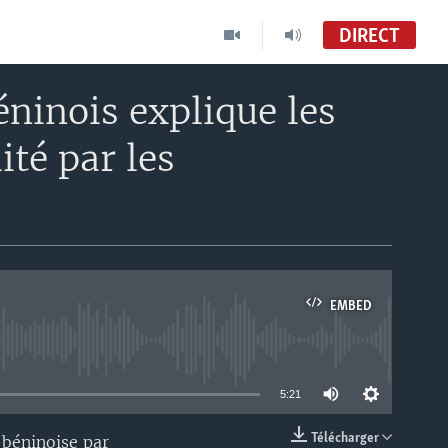
DIRECT
ninois explique les
ité par les
EMBED
able
5:21
Télécharger
 béninoise par