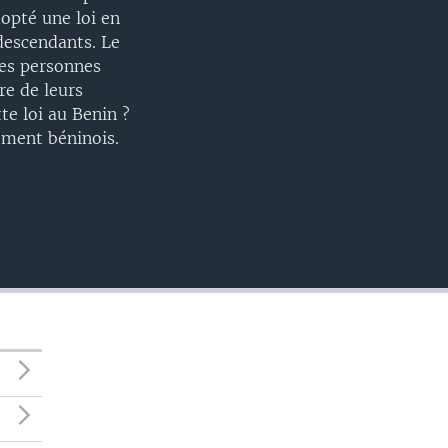
EMBED
dopté une loi en
-descendants. Le
 des personnes
re de leurs
te loi au Benin ?
ement béninois.