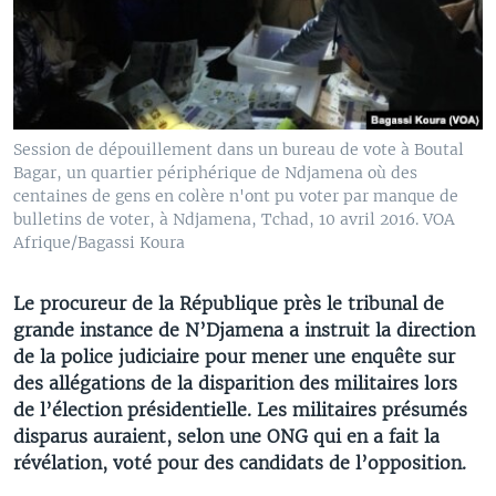
Session de dépouillement dans un bureau de vote à Boutal
Bagar, un quartier périphérique de Ndjamena où des
centaines de gens en colère n'ont pu voter par manque de
bulletins de voter, à Ndjamena, Tchad, 10 avril 2016. VOA
Afrique/Bagassi Koura
Le procureur de la République près le tribunal de
grande instance de N’Djamena a instruit la direction
de la police judiciaire pour mener une enquête sur
des allégations de la disparition des militaires lors
de l’élection présidentielle. Les militaires présumés
disparus auraient, selon une ONG qui en a fait la
révélation, voté pour des candidats de l’opposition.