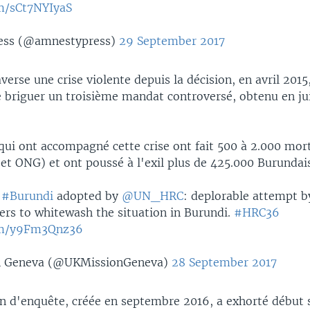
om/sCt7NYIyaS
ess (@amnestypress)
29 September 2017
verse une crise violente depuis la décision, en avril 2015
 briguer un troisième mandat controversé, obtenu en juil
qui ont accompagné cette crise ont fait 500 à 2.000 mort
et ONG) et ont poussé à l'exil plus de 425.000 Burundais
n
#Burundi
adopted by
@UN_HRC
: deplorable attempt 
rs to whitewash the situation in Burundi.
#HRC36
com/y9Fm3Qnz36
n Geneva (@UKMissionGeneva)
28 September 2017
 d'enquête, créée en septembre 2016, a exhorté début 