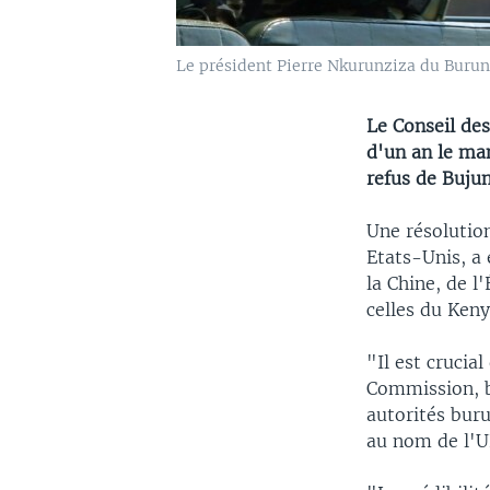
Le président Pierre Nkurunziza du Burundi
Le Conseil de
d'un an le ma
refus de Buju
Une résolutio
Etats-Unis, a 
la Chine, de l
celles du Keny
"Il est crucia
Commission, bi
autorités bur
au nom de l'U