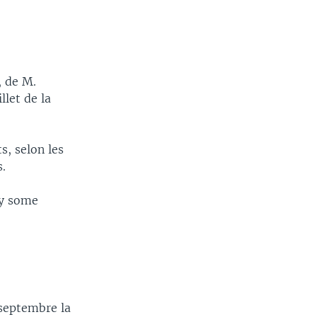
, de M.
let de la
s, selon les
.
by some
septembre la