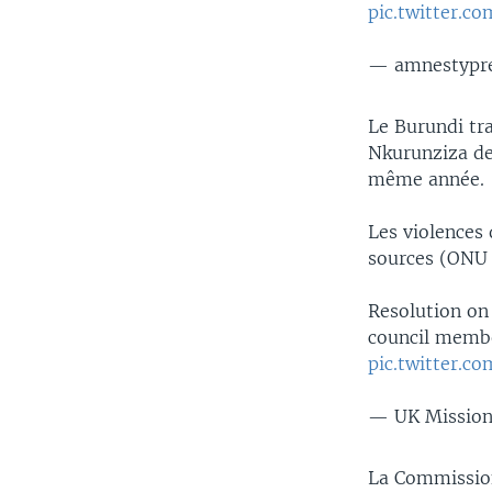
pic.twitter.c
— amnestypr
Le Burundi tra
Nkurunziza de
même année.
Les violences 
sources (ONU 
Resolution o
council membe
pic.twitter.
— UK Missio
La Commission