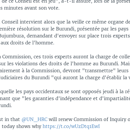
é de ce Conseil est en jeu", a-t-il assuré, lors de la prés
es minutes avant son vote.
 Conseil intervient alors que la veille ce même organe d
mière résolution sur le Burundi, présentée par les pays 
 Bujumbura, demandant d'envoyer sur place trois expert
aux droits de l'homme.
la Commission, ces trois experts auront la charge de coll
ur les violations des droits de l'homme au Burundi. Mais
rairement à la Commission, devront "transmettre" leurs
judiciaires du Burundi "qui auront la charge d'établir la 
quelle les pays occidentaux se sont opposés jeudi à la r
imant que "les garanties d'indépendance et d'impartialit
rundi.
st in that
@UN_HRC
will renew Commission of Inquiry 
t today shows why
https://t.co/wUzDtq1EwI