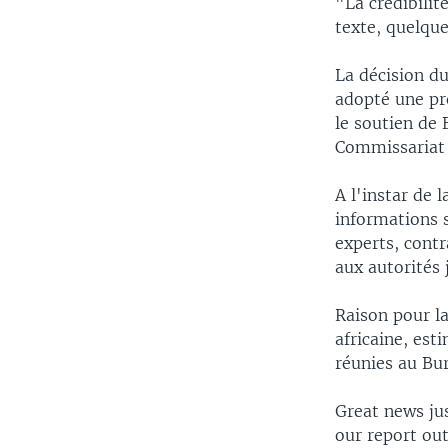
"La crédibilit
texte, quelqu
La décision du
adopté une pre
le soutien de
Commissariat 
A l'instar de 
informations s
experts, cont
aux autorités 
Raison pour la
africaine, est
réunies au Bu
Great news ju
our report ou