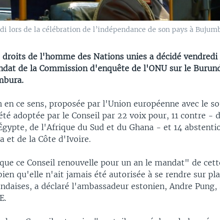
 lors de la célébration de l’indépendance de son pays à Bujumbur
s droits de l'homme des Nations unies a décidé vendredi
ndat de la Commission d'enquête de l'ONU sur le Burund
mbura.
n en ce sens, proposée par l'Union européenne avec le so
été adoptée par le Conseil par 22 voix pour, 11 contre - d
'Égypte, de l'Afrique du Sud et du Ghana - et 14 abstenti
a et de la Côte d'Ivoire.
l que ce Conseil renouvelle pour un an le mandat" de cett
en qu'elle n'ait jamais été autorisée à se rendre sur pla
undaises, a déclaré l'ambassadeur estonien, Andre Pung,
E.