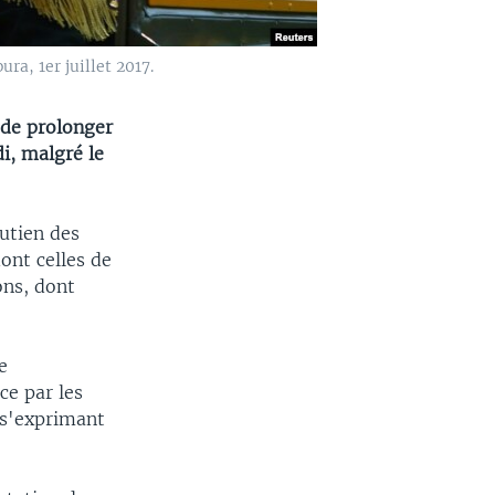
a, 1er juillet 2017.
 de prolonger
i, malgré le
utien des
ont celles de
ons, dont
e
ce par les
 s'exprimant