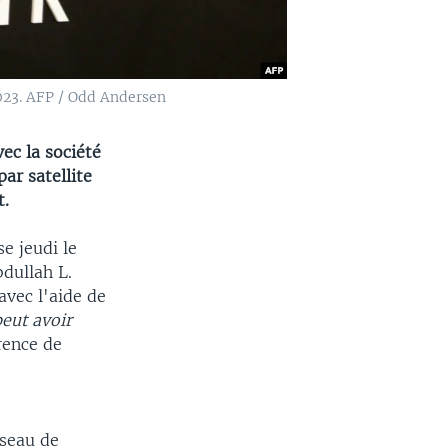
2023. AFP / Odd Andersen
ec la société
ar satellite
t.
e jeudi le
dullah L.
avec l'aide de
peut avoir
rence de
éseau de