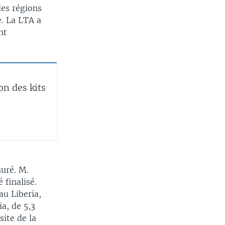
des régions
e. La LTA a
nt
on des kits
suré. M.
 finalisé.
au Liberia,
a, de 5,3
site de la