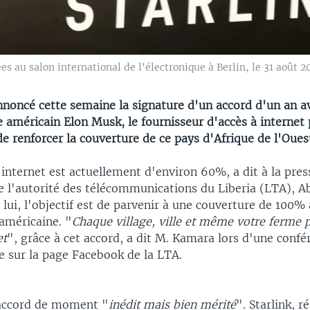
es au salon international de l'électronique à Berlin, le 31 août 
nnoncé cette semaine la signature d'un accord d'un an av
e américain Elon Musk, le fournisseur d'accès à internet p
 de renforcer la couverture de ce pays d'Afrique de l'Oues
internet est actuellement d'environ 60%, a dit à la press
e l'autorité des télécommunications du Liberia (LTA), Ab
lui, l'objectif est de parvenir à une couverture de 100% 
américaine. "
Chaque village, ville et même votre ferme 
et
", grâce à cet accord, a dit M. Kamara lors d'une confé
e sur la page Facebook de la LTA.
l'accord de moment "
inédit mais bien mérité
". Starlink, r