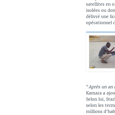
satellites en 
isolées ou don
délivré une li
opérationnel 
"
Après un an 
Kamara a ajout
Selon lui, Sta
selon les term
millions d'hab