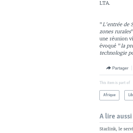
LTA.
"
L'entrée de S
zones rurales
une réunion v
évoqué "
la pr
technologie p
Partager
This item is part of
Afrique
Lib
A lire aussi
Starlink, le ser