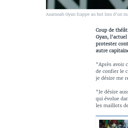
Asamoah Gyan frappe au but lors d'un mat
Coup de théât
Gyan, l'actuel
protester con
autre capitain
"Après avoir c
de confier le 
je désire me r
"Je désire aus
qui évolue dan
les maillots d