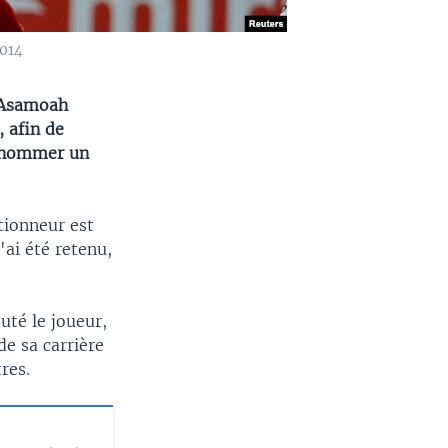
2014
, Asamoah
, afin de
r nommer un
tionneur est
'ai été retenu,
uté le joueur,
de sa carrière
res.