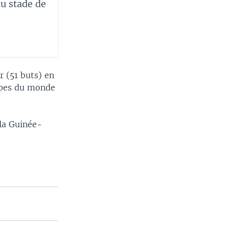
u stade de
r (51 buts) en
oupes du monde
 la Guinée-