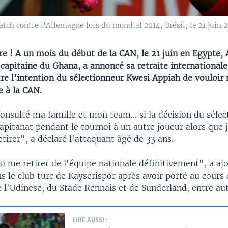
ch contre l'Allemagne lors du mondial 2014, Brésil, le 21 juin 
re ! A un mois du début de la CAN, le 21 juin en Egypte
 capitaine du Ghana, a annoncé sa retraite internationale
tre l'intention du sélectionneur Kwesi Appiah de vouloi
e à la CAN.
onsulté ma famille et mon team... si la décision du sélec
capitanat pendant le tournoi à un autre joueur alors que j
etirer", a déclaré l'attaquant âgé de 33 ans.
si me retirer de l'équipe nationale définitivement", a ajo
s le club turc de Kayserispor après avoir porté au cours 
e l'Udinese, du Stade Rennais et de Sunderland, entre aut
LIRE AUSSI :