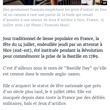
Des gendarmes français empêchent les gens d'entrer au lieu
où un camion a rasé une partie de la foule qui venait
d’assister à une séance de feux d’artifice à Nice, France, 15
Juillet 2016. (AP Photo / Francois Mori)
Jour traditionnel de liesse populaire en France, la
fête du 14 juillet, endeuillée jeudi par un attentat à
Nice (sud-est), été instituée pendant la Révolution
pour commémorer la prise de la Bastille en 1789.
C'est d'ailleurs sous le nom de "Bastille Day" qu'elle
est connue dans le monde anglo-saxon.
Elle n'acquiert le statut de fête nationale que près
d'un siècle plus tard, le 6 juillet 1880. Elle est
marquée depuis dans toute la France par des défilés
militaires, bals et feux d'artifice.