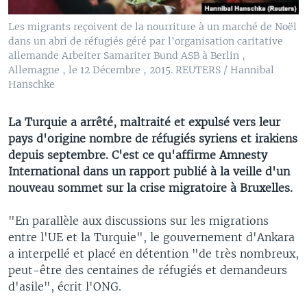
Les migrants reçoivent de la nourriture à un marché de Noël
dans un abri de réfugiés géré par l'organisation caritative
allemande Arbeiter Samariter Bund ASB à Berlin ,
Allemagne , le 12 Décembre , 2015. REUTERS / Hannibal
Hanschke
La Turquie a arrêté, maltraité et expulsé vers leur
pays d'origine nombre de réfugiés syriens et irakiens
depuis septembre. C'est ce qu'affirme Amnesty
International dans un rapport publié à la veille d'un
nouveau sommet sur la crise migratoire à Bruxelles.
"En parallèle aux discussions sur les migrations
entre l'UE et la Turquie", le gouvernement d'Ankara
a interpellé et placé en détention "de très nombreux,
peut-être des centaines de réfugiés et demandeurs
d'asile", écrit l'ONG.