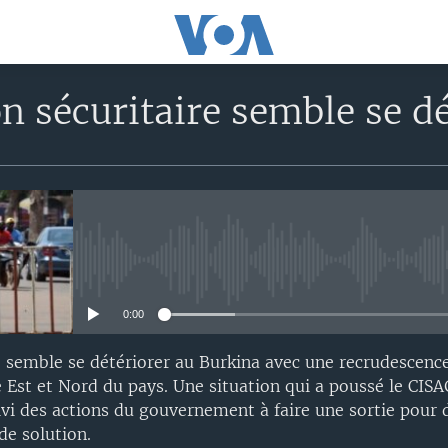
on sécuritaire semble se d
No media source currently avail
0:00
re semble se détériorer au Burkina avec une recrudescenc
ie Est et Nord du pays. Une situation qui a poussé le CISA
ivi des actions du gouvernement à faire une sortie pour 
de solution.