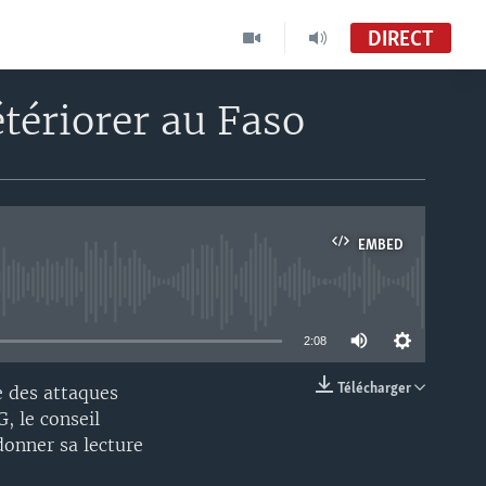
DIRECT
étériorer au Faso
EMBED
able
2:08
Télécharger
e des attaques
EMBED
G, le conseil
donner sa lecture