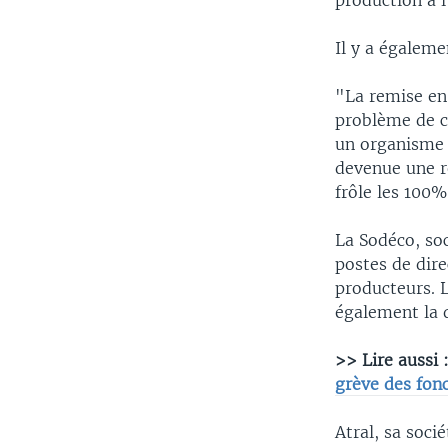
production à 
Il y a égalem
"La remise en 
problème de c
un organisme d
devenue une ré
frôle les 100%
La Sodéco, soc
postes de dire
producteurs. L
également la 
>> Lire aussi 
grève des fon
Atral, sa soci