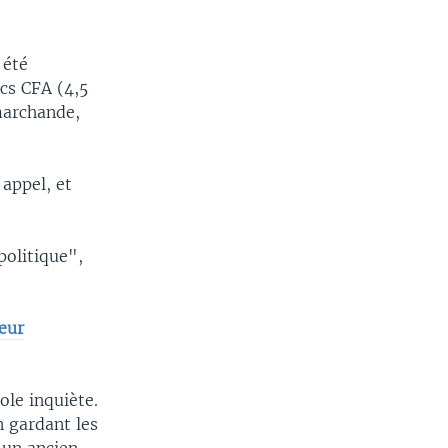
 été
cs CFA (4,5
marchande,
 appel, et
 politique",
leur
ole inquiète.
n gardant les