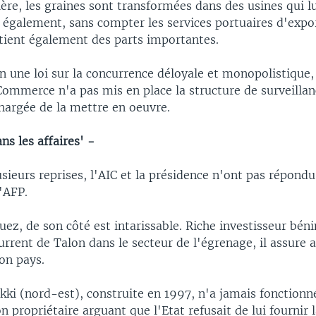
re, les graines sont transformées dans des usines qui l
 également, sans compter les services portuaires d'expor
étient également des parts importantes.
n une loi sur la concurrence déloyale et monopolistique,
Commerce n'a pas mis en place la structure de surveillan
argée de la mettre en oeuvre.
ns les affaires' -
lusieurs reprises, l'AIC et la présidence n'ont pas répond
'AFP.
ez, de son côté est intarissable. Riche investisseur béni
urrent de Talon dans le secteur de l'égrenage, il assure 
on pays.
kki (nord-est), construite en 1997, n'a jamais fonctionn
on propriétaire arguant que l'Etat refusait de lui fournir 