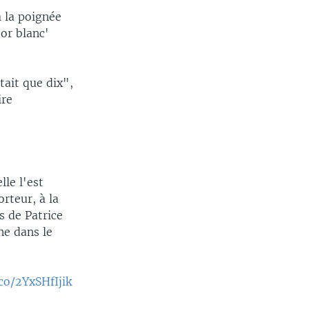
a la poignée
'or blanc'
ait que dix",
ire
lle l'est
rteur, à la
s de Patrice
ne dans le
.co/2YxSHfIjik