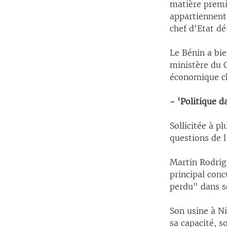
matière premiè
appartiennent
chef d'Etat d
Le Bénin a bie
ministère du 
économique ch
- 'Politique da
Sollicitée à p
questions de l
Martin Rodrigu
principal conc
perdu" dans s
Son usine à Ni
sa capacité, s