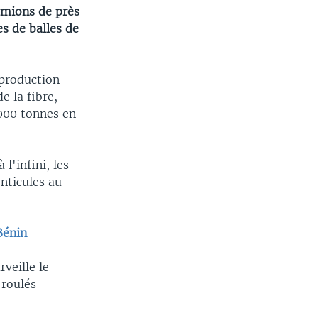
camions de près
s de balles de
 production
e la fibre,
.000 tonnes en
l'infini, les
onticules au
Bénin
veille le
 roulés-