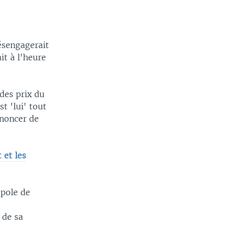
désengagerait
it à l'heure
 des prix du
st 'lui' tout
ononcer de
 et les
opole de
 de sa