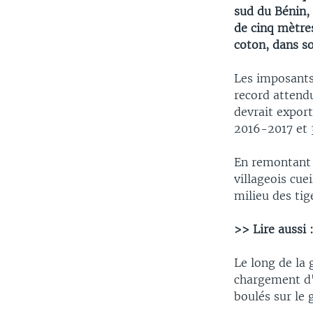
sud du Bénin, 
de cinq mètres
coton, dans s
Les imposants
record attendu
devrait expor
2016-2017 et 
En remontant v
villageois cue
milieu des tig
>> Lire aussi 
Le long de la 
chargement d'
boulés sur le 