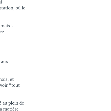
ui
tation, où le
 mais le
ce
u aux
nois, et
avoir "tout
é au plein de
la matière