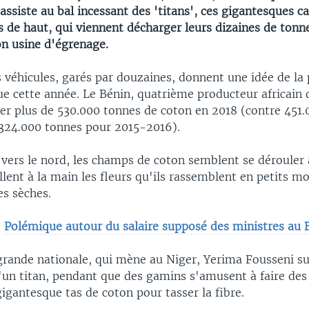
assiste au bal incessant des 'titans', ces gigantesques 
 de haut, qui viennent décharger leurs dizaines de tonne
on usine d'égrenage.
 véhicules, garés par douzaines, donnent une idée de la
e cette année. Le Bénin, quatrième producteur africain d
ter plus de 530.000 tonnes de coton en 2018 (contre 451
324.000 tonnes pour 2015-2016).
ers le nord, les champs de coton semblent se dérouler à 
illent à la main les fleurs qu'ils rassemblent en petits m
es sèches.
:
Polémique autour du salaire supposé des ministres au 
grande nationale, qui mène au Niger, Yerima Fousseni sur
un titan, pendant que des gamins s'amusent à faire des
gigantesque tas de coton pour tasser la fibre.