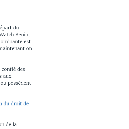
départ du
 Watch Benin,
 dominante est
, maintenant on
a confié des
s aux
t ou possèdent
n du droit de
on de la