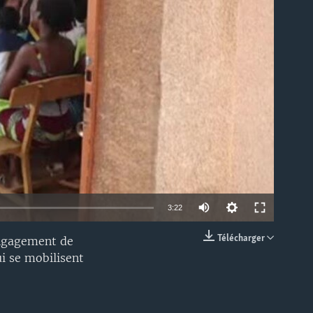
able
3:22
Télécharger
'engagement de
EMBED
ui se mobilisent