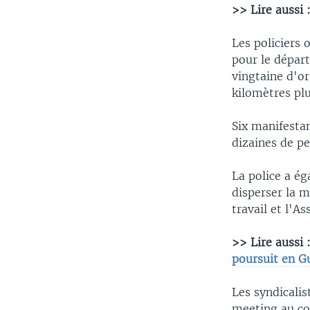
>> Lire aussi 
Les policiers 
pour le dépar
vingtaine d'or
kilomètres pl
Six manifestan
dizaines de p
La police a é
disperser la m
travail et l'As
>> Lire aussi 
poursuit en G
Les syndicalis
meeting au co