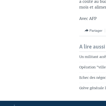
a coûté au bud
mois et alimen
Avec AFP
Partager
A lire aussi
Un militant arrê
Opération "vill
Echec des négoci
Grève générale 
Apprenez L'anglais