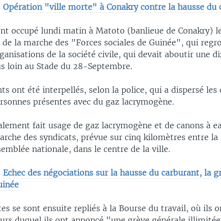
EMBED
:
Opération "ville morte" à Conakry contre la hausse du 
ont occupé lundi matin à Matoto (banlieue de Conakry) le
t de la marche des "Forces sociales de Guinée", qui reg
ganisations de la société civile, qui devait aboutir une d
us loin au Stade du 28-Septembre.
ts ont été interpellés, selon la police, qui a dispersé les
ersonnes présentes avec du gaz lacrymogène.
galement fait usage de gaz lacrymogène et de canons à e
arche des syndicats, prévue sur cinq kilomètres entre la
semblée nationale, dans le centre de la ville.
:
Echec des négociations sur la hausse du carburant, la g
uinée
tes se sont ensuite repliés à la Bourse du travail, où ils 
urs duquel ils ont annoncé "une grève générale illimitée