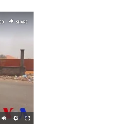
ED
SHARE