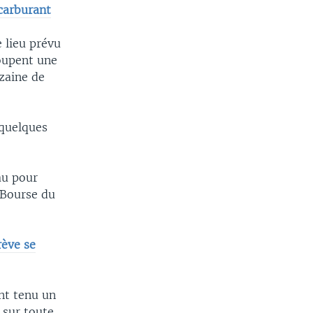
SHARE
carburant
 lieu prévu
roupent une
izaine de
 quelques
width
px
au pour
 Bourse du
rève se
ont tenu un
 sur toute