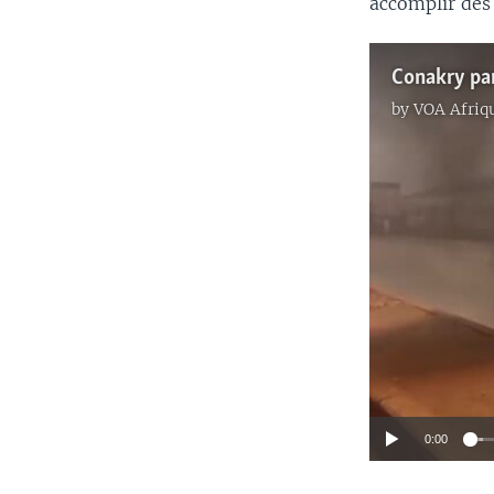
accomplir des 
by
VOA Afriq
0:00