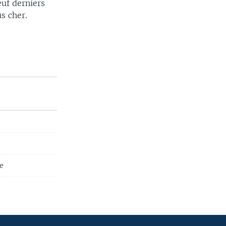
euf derniers
s cher.
ée