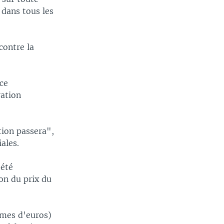
 dans tous les
contre la
ice
ration
tion passera",
ales.
 été
ion du prix du
times d'euros)