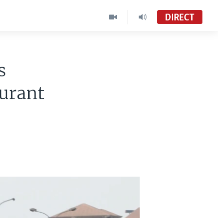
DIRECT
s
burant