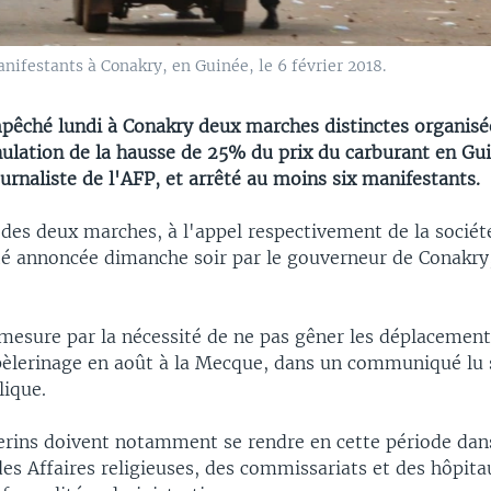
anifestants à Conakry, en Guinée, le 6 février 2018.
mpêché lundi à Conakry deux marches distinctes organisé
nulation de la hausse de 25% du prix du carburant en Gui
urnaliste de l'AFP, et arrêté au moins six manifestants.
 des deux marches, à l'appel respectivement de la société
été annoncée dimanche soir par le gouverneur de Conakry
la mesure par la nécessité de ne pas gêner les déplacemen
pèlerinage en août à la Mecque, dans un communiqué lu 
lique.
lerins doivent notamment se rendre en cette période dan
es Affaires religieuses, des commissariats et des hôpit