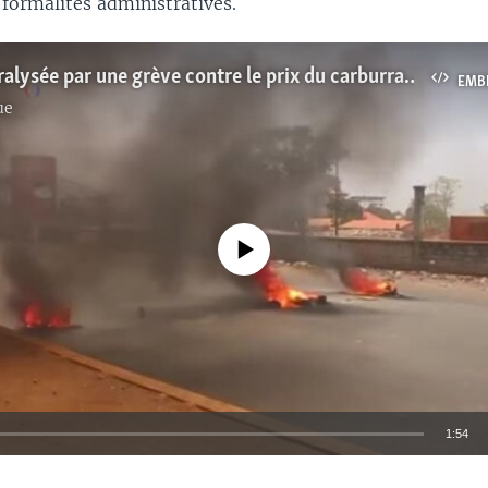
formalités administratives.
Conakry paralysée par une grève contre le prix du carburrant (vidéo)
EMB
ue
No media source currently available
1:54