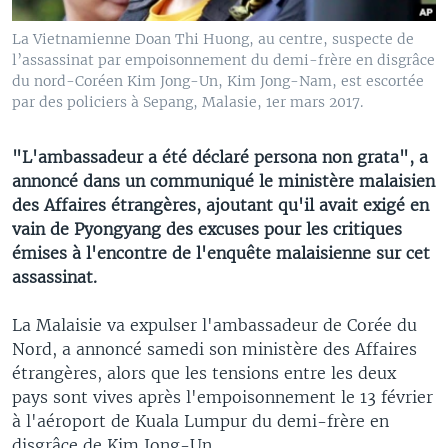
La Vietnamienne Doan Thi Huong, au centre, suspecte de
l’assassinat par empoisonnement du demi-frère en disgrâce
du nord-Coréen Kim Jong-Un, Kim Jong-Nam, est escortée
par des policiers à Sepang, Malasie, 1er mars 2017.
"L'ambassadeur a été déclaré persona non grata", a
annoncé dans un communiqué le ministère malaisien
des Affaires étrangères, ajoutant qu'il avait exigé en
vain de Pyongyang des excuses pour les critiques
émises à l'encontre de l'enquête malaisienne sur cet
assassinat.
La Malaisie va expulser l'ambassadeur de Corée du
Nord, a annoncé samedi son ministère des Affaires
étrangères, alors que les tensions entre les deux
pays sont vives après l'empoisonnement le 13 février
à l'aéroport de Kuala Lumpur du demi-frère en
disgrâce de Kim Jong-Un.