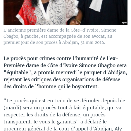
L’ancienne première dame de la Côte-d'Ivoire, Simone
Gbagbo, à gauche, est accompagnée de son avocat, au
premier jour de son procès à Abidjan, 31 mai 2016.
Le procès pour crimes contre l'humanité de l'ex-
Première dame de Côte d'Ivoire Simone Gbagbo sera
"équitable", a promis mercredi le parquet d'Abidjan,
rejetant les critiques des organisations de défense
des droits de l'homme qui le boycottent.
"Le procès qui est en train de se dérouler depuis hier
(mardi) sera un procès tout à fait équitable, qui va
respecter les droits de la défense, un procès
transparent. Je vous le garantis" a déclaré le
procureur général de la cour d'appel d'Abidjan, Aly