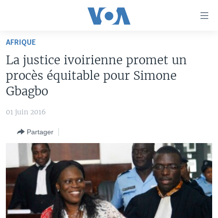
Liens
d'accessibilité
Menu
AFRIQUE
principal
À LA UNE
La justice ivoirienne promet un
Retour
TV
AFRIQUE
à
procès équitable pour Simone
la
RADIO
ÉTATS-UNIS
LE MONDE AUJOURD'HUI
Gbagbo
navigation
AUTRES LANGUES
MONDE
VOA60 AFRIQUE
LE MONDE AUJOURD'HUI
principale
01 juin 2016
Retour
SPORT
WASHINGTON FORUM
À VOTRE AVIS
BAMBARA
à
Apprenez L'anglais
Partager
CORRESPONDANT VOA
VOTRE SANTÉ VOTRE AVENIR
FULFULDE
la
recherche
SUIVEZ-NOUS
FOCUS SAHEL
LE MONDE AU FÉMININ
LINGALA
REPORTAGES
L'AMÉRIQUE ET VOUS
SANGO
VOUS + NOUS
DIALOGUE DES RELIGIONS
Langues
CARNET DE SANTÉ
RM SHOW