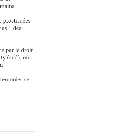
umains.
e prostituées
mas", des
é par le droit
ity (sud), où
r.
érémonies se