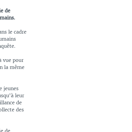
ie de
umains.
ans le cadre
humains
nquête.
à vue pour
lon la même
e jeunes
usqu'à leur
illance de
ollecte des
ie de