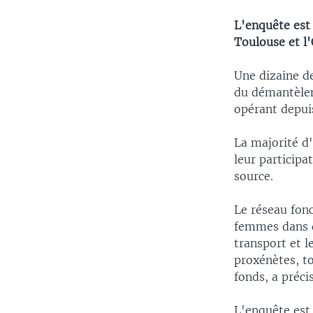
L'enquête est 
Toulouse et l'
Une dizaine de
du démantèlem
opérant depuis
La majorité d
leur participa
source.
Le réseau fon
femmes dans d
transport et l
proxénètes, to
fonds, a préci
L'enquête est 