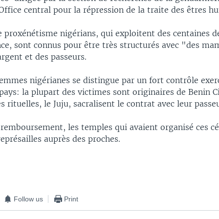
Office central pour la répression de la traite des êtres h
 proxénétisme nigérians, qui exploitent des centaines d
nce, sont connus pour être très structurés avec "des ma
argent et des passeurs.
femmes nigérianes se distingue par un fort contrôle exerc
ays: la plupart des victimes sont originaires de Benin C
 rituelles, le Juju, sacralisent le contrat avec leur passeu
 remboursement, les temples qui avaient organisé ces c
eprésailles auprès des proches.
Follow us
Print