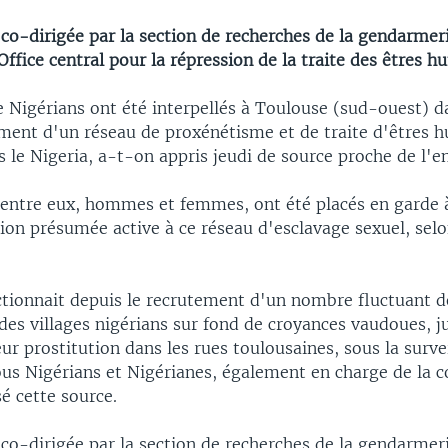
co-dirigée par la section de recherches de la gendarmer
Office central pour la répression de la traite des êtres h
 Nigérians ont été interpellés à Toulouse (sud-ouest) d
ent d'un réseau de proxénétisme et de traite d'êtres 
 le Nigeria, a-t-on appris jeudi de source proche de l'e
'entre eux, hommes et femmes, ont été placés en garde 
tion présumée active à ce réseau d'esclavage sexuel, se
ctionnait depuis le recrutement d'un nombre fluctuant d
es villages nigérians sur fond de croyances vaudoues, j
eur prostitution dans les rues toulousaines, sous la surve
us Nigérians et Nigérianes, également en charge de la c
sé cette source.
co-dirigée par la section de recherches de la gendarmer